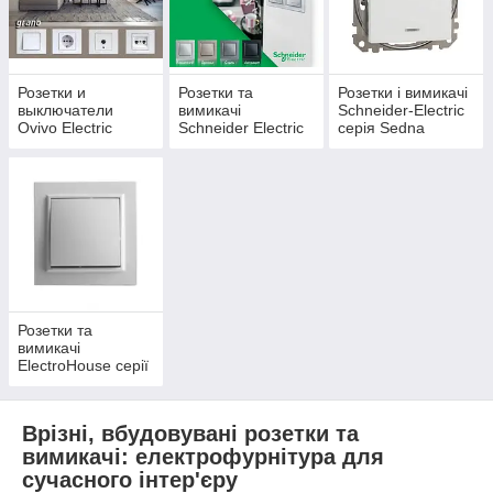
Розетки и
Розетки та
Розетки і вимикачі
выключатели
вимикачі
Schneider-Electric
Ovivo Electric
Schneider Electric
серія Sedna
серии GRANO
серії Asfora
(встроенные,
(встроенные,
(встроенные,
врезные)
врезные)
врезные)
Розетки та
вимикачі
ElectroHouse серії
Enzo (вбудовані,
врізні)
Врізні, вбудовувані розетки та
вимикачі: електрофурнітура для
сучасного інтер'єру