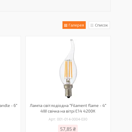
Галерея
Список
ndle - 6"
Лампа світлодіодна "Filament flame - 4"
4W свічка на вітрі Е14 4200К
001-014-0004-030
57,85 ₴