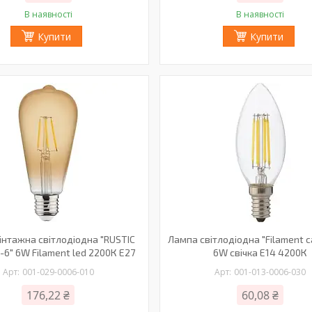
В наявності
В наявності
Купити
Купити
інтажна світлодіодна "RUSTIC
Лампа світлодіодна "Filament ca
6" 6W Filament led 2200К E27
6W свічка Е14 4200К
001-029-0006-010
001-013-0006-030
176,22 ₴
60,08 ₴