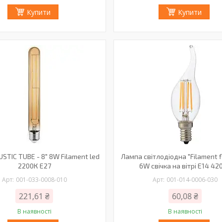
Купити
Купити
STIC TUBE - 8" 8W Filament led
Лампа світлодіодна "Filament f
2200К E27
6W свічка на вітрі Е14 42
001-033-0008-010
001-014-0006-030
221,61 ₴
60,08 ₴
В наявності
В наявності