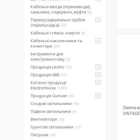
Кабельні вводи (гермовводи),
сальники, з'єднувачі, муфти
8
Термоусаджувальні трубки
(термоусадка)
57
Кабельні стяжки, хомути
6
Кабельні наконечники та
конектори
20
Інструменти для
електромонтажу
5
Продукція Lectris
17
Продукція ABB
11
Каталог продукції
ElectroHouse
1385
Продукція Gunsan
30
Сходові світильники
10
Лампа в
Підвісні світильники
3
VINTAGE-
Вентилятори
16
Грунтові світильники
11
Патрони
14