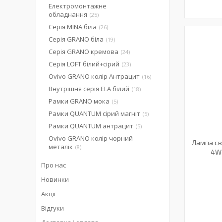
Електромонтажне
обладнання
25
Серія MINA біла
26
Серія GRANO біла
19
Серія GRANO кремова
24
Серія LOFT білий+сірий
23
Ovivo GRANO колір Антрацит
16
Внутрішня серія ELA білий
18
Рамки GRANO мока
5
Рамки QUANTUM сірий магніт
5
Рамки QUANTUM антрацит
5
Ovivo GRANO колір чорний
Лампа сві
металік
8
4W 
Про нас
Новинки
Акції
Відгуки