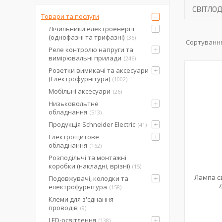
СВІТЛОД
Товари та послуги
Лічильники електроенергії
(однофазні та трифазні)
36
Реле контролю напруги та
вимірювальні прилади
246
Розетки вимикачі та аксесуари
(Електрофурнітура)
1002
Мобільні аксесуари
26
Низьковольтне
обладнання
513
Продукція Schneider Electric
41
Електрощитове
обладнання
162
Розподільчі та монтажні
коробки (накладні, врізні)
15
Лампа св
Подовжувачі, колодки та
електрофурнітура
158
Клеми для з'єднання
проводів
9
LED-освітлення
138