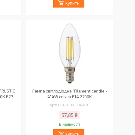
Купити
 "RUSTIC
Лампа світлодіодна "Filament candle -
00К E27
4"4W свічка Е14 2700К
001-013-0004-010
57,85 ₴
В наявності
Купити