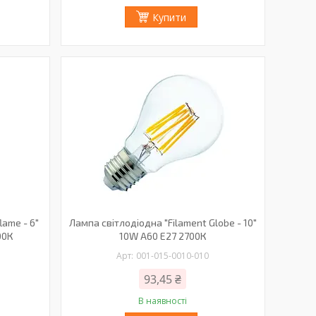
Купити
lame - 6"
Лампа світлодіодна "Filament Globe - 10"
00К
10W A60 Е27 2700К
001-015-0010-010
93,45 ₴
В наявності