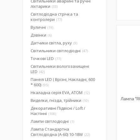
Світильники аварійні та ручні
ліхтарики
33
Світлодіодна стрічка та
контролери
77
Вуличні
19
Дзвінки
6
Датчики світла, руху
9
Світильники світлодіодні
47
Точкові LED
77
Світильники вологозахищені
LED
42
Панелі LED ( Врізні, Накладні, 600
* 600)
95
Нкаладна серія EVA, ATOM
12
Лампа "RU
Виделки, гнізда, трійники
10
Декоративні Підвісні / Loft /
Настінні
108
Лампи світлодіодні
1
Лампа Стандартна
Світлодіодна (А-60) 10-18W
22