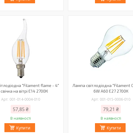
тлодіодна "Filament flame - 4"
Лампа світлодіодна "Filament G
свічка на вітрі Е14 2700К
6W A60 Е27 2700К
001-014-0004-010
001-015-0006-010
57,85 ₴
79,21 ₴
В наявності
В наявності
Купити
Купити