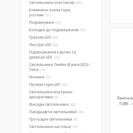
Світильники пластикові
45
Клемники, конектори,
роз'єми
21
Подовжувачі
33
Колодки до подовжувачів
10
Трекові LED
34
Люстри LED
44
Підсвічування картин та
дзеркал LED
16
Світильники Лінійні (Балки LED) /
Tetra
15
Нічники
22
Прожектори LED
63
Світильники внутрішні
декоративні
8
Лампа в
TUBE - 
Фасадні світильники
62
Ландшафтні світильники
30
Тротуарні світильники
8
Світильники настільні
19