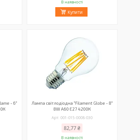
В наявності
Купити
lame - 6"
Лампа світлодіодна "Filament Globe - 8"
00К
8W A60 Е27 4200К
001-015-0008-030
82,77 ₴
В наявності