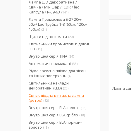
Лампа LED Декоративна /
Свічка / Мінішар / JCDR / led
Капсула / R-39-63
141
Лампа Промислова Е-27 20w-
50w/ Led Трубка Т-8 (60см, 120см,
150см)
21
Щитки під автомати
20
Світильники промислові підвісні
LED
15
Внутрішня серія TINA
24
Автоматичні вимикачі
38
Рідка захисна плівка для вікон
та інших поверхонь
4
Світильники накладні
декоративні (LED)
Лампа сві
20
Світлодіодна вінтажна лампа
(ретро)
52
Внутрішня серія ELA золото
18
Внутрішня серія ELA срібло
18
Внутрішня серія ELA чорний-
золото
18