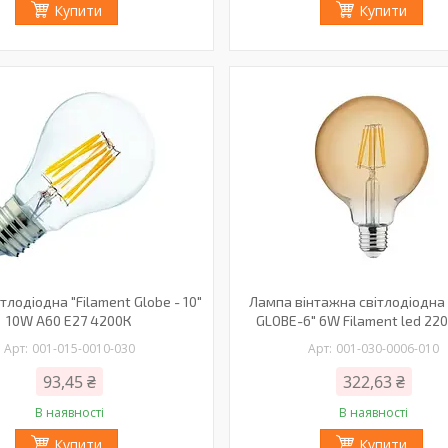
Купити
Купити
тлодіодна "Filament Globe - 10"
Лампа вінтажна світлодіодна
10W A60 Е27 4200К
GLOBE-6" 6W Filament led 22
001-015-0010-030
001-030-0006-010
93,45 ₴
322,63 ₴
В наявності
В наявності
Купити
Купити