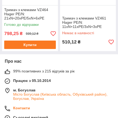
Тримач з клемами VZ464
Hager PE/N:
21xN+20xPE/5xN+6xPE
Тримач з клемами VZ461
Hager PE/N:
Готово до відправки
11xN+11xPE/3xN+3xPE
798,25
Немає в наявності
₴
939,12 ₴
510,12
₴
Купити
Про нас
99% позитивних з 215 відгуків за рік
Працює з 05.10.2014
м. Богуслав
Місто Богуслав (Київська область, Обухівський район),
Богуслав, Україна
Контакти
Сьогодні вихідний