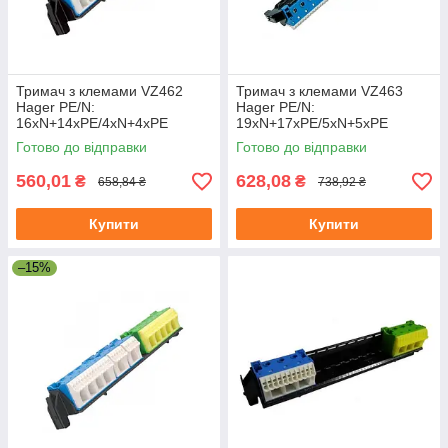
Тримач з клемами VZ462
Тримач з клемами VZ463
Hager PE/N:
Hager PE/N:
16xN+14xPE/4xN+4xPE
19xN+17xPE/5xN+5xPE
Готово до відправки
Готово до відправки
560,01
628,08
₴
₴
658,84 ₴
738,92 ₴
Купити
Купити
–15%