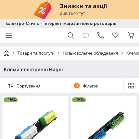
Електро-Стиль - інтернет-магазин електротоварів
Товари та послуги
Низьковольтне обладнання
Клеми
Клеми електричні Hager
Сортування
0
Фільтри
–15%
–15%