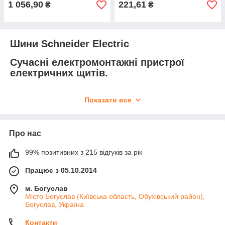
1 056,90
221,61
₴
₴
Шини Schneider Electric
Сучасні електромонтажні пристрої
електричних щитів.
Надійність з'єднань всередині електричного щита, особливо
Показати все
якщо він є трифазним, є основою електробезпеки не тільки
цього пристрою, але й того обладнання, яке підключено до
нього. Тому електромонтажники при роботі з електричними
щитами приділяють особливу увагу ізоляції фаз під час
Про нас
проведення монтажних робіт. Для цього необхідно мати
високі професійні навички та якісні електромонтажні
99% позитивних з 215 відгуків за рік
комплектуючі. Як ця робота здійснювалася у минулому?
Працює з 05.10.2014
Як правило, монтаж провадився за допомогою електричних
провідників необхідного перерізу. Найчастіше до одного
м. Богуслав
електричного автомата підводилося кілька таких провідників,
Місто Богуслав (Київська область, Обухівський район),
що було причиною появи змінного контакту при такому
Богуслав, Україна
з'єднанні. А змінний контакт при солідних струмах був
причиною їхнього обвуглювання і часто займання. Як у
Контакти