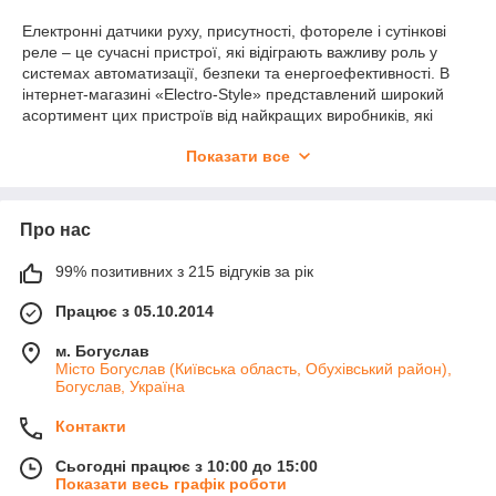
Електронні датчики руху, присутності, фотореле і сутінкові
реле – це сучасні пристрої, які відіграють важливу роль у
системах автоматизації, безпеки та енергоефективності. В
інтернет-магазині «Electro-Style» представлений широкий
асортимент цих пристроїв від найкращих виробників, які
допоможуть вам створити комфортне та безпечне
Показати все
середовище як у житлових, так і в комерційних приміщеннях.
Що таке датчики руху та їх застосування
Датчики руху – це електронні пристрої, що реагують на зміну
Про нас
обстановки в зоні їхньої дії. Основна функція таких датчиків
полягає в тому, щоб виявляти рух і виконувати певні дії,
99% позитивних з 215 відгуків за рік
наприклад, вмикання або вимикання освітлення, активація
системи сигналізації чи інших автоматизованих систем. Ці
Працює з 05.10.2014
пристрої широко використовуються в системах безпеки, на
об’єктах з автоматичним управлінням освітленням, а також у
м. Богуслав
розумних будинках. Залежно від потреб, датчики руху можуть
Місто Богуслав (Київська область, Обухівський район),
Богуслав, Україна
бути встановлені як усередині приміщень, так і на вулиці.
Однією з головних переваг використання датчиків руху є їх
Контакти
здатність значно знижувати споживання електроенергії.
Наприклад, при встановленні датчика руху в під’їзді чи
Сьогодні працює з 10:00 до 15:00
коридорі, світло вмикатиметься тільки тоді, коли в
Показати весь графік роботи