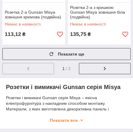
Розетка 2-а з кришкою
Розетка 2-а Gunsan Misya
Gunsan Misya зовнішня біла
зовнішня кремова (подвійна)
(подвійна)
Немає в наявності
Немає в наявності
113,12
135,75
₴
₴
Показати ще
1
/ 2
Розетки і вимикачі Gunsan серія Misya
Розетки і вимикачі Gunsan серія Misya – якісна
електрофурнітура з накладним способом монтажу.
Матеріали, з яких виготовлена декоративна панель і
комплектуючі деталі, відповідають всім вимогам безпечного
використання в побутових і офісних приміщеннях.
Показати все
Серія Misya використовується для установки в приміщеннях з