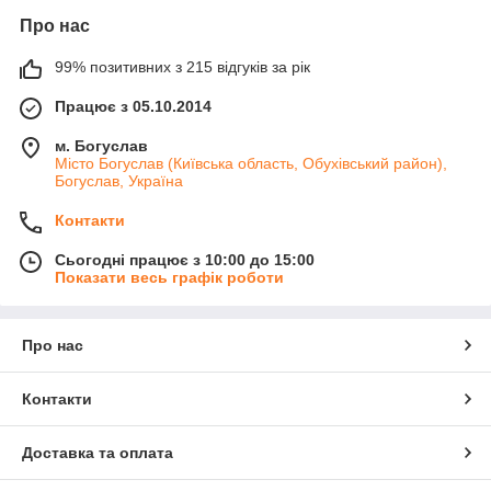
підвищеною вологістю і пилоутворенням і де немає
можливості зробити нішу для вбудованих моделей.
Про нас
Актуально для гіпсокартонних стін.
99% позитивних з 215 відгуків за рік
Корпус – якісний ABS пластик, довгий час зберігає колір, не
деформується і не втрачає свій зовнішній вигляд в діапазоні
Працює з 05.10.2014
температур від -40°С до +90°С. Збірна конструкція дозволяє
швидко приєднати кабель.
м. Богуслав
Місто Богуслав (Київська область, Обухівський район),
Контактна група Gunsan серія Misya виготовлена з латуні,
Богуслав, Україна
має полікарбонатну накладку, яка захищає декоративну
панель від поширення іскри. Вироби дуже швидко
Контакти
монтуються завдяки наявності пружних лапок.
Електрофурнітура виконана в сучасному елегантному
Сьогодні працює з 10:00 до 15:00
Показати весь графік роботи
дизайні, білого і кремового кольору.
Розетки і вимикачі Gunsan серія Misya - практичність,
безпека, сучасний дизайн!
Про нас
Контакти
Доставка та оплата