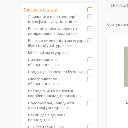
СЕРІЯ 
Товари та послуги
Лічильники електроенергії
(однофазні та трифазні)
36
Реле контролю напруги та
вимірювальні прилади
246
Розетки вимикачі та аксесуари
(Електрофурнітура)
1002
Мобільні аксесуари
26
Низьковольтне
обладнання
513
Продукція Schneider Electric
41
Електрощитове
обладнання
162
Розподільчі та монтажні
коробки (накладні, врізні)
15
Д
Подовжувачі, колодки та
електрофурнітура
158
Клеми для з'єднання
проводів
9
LED-освітлення
138