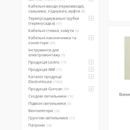
Кабельні вводи (гермовводи),
сальники, з'єднувачі, муфти
8
Термоусаджувальні трубки
(термоусадка)
57
Кабельні стяжки, хомути
6
Кабельні наконечники та
конектори
20
Інструменти для
електромонтажу
5
Продукція Lectris
17
Продукція ABB
11
Каталог продукції
ElectroHouse
1385
Продукція Gunsan
30
Вимик
Сходові світильники
10
Підвісні світильники
3
Вентилятори
16
Грунтові світильники
11
Патрони
14