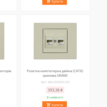
Купити
екторів
Розетка комп'ютерна двійна (CAT6)
кремова GRANO
400-020300-230
393,38 ₴
В наявності
Купити