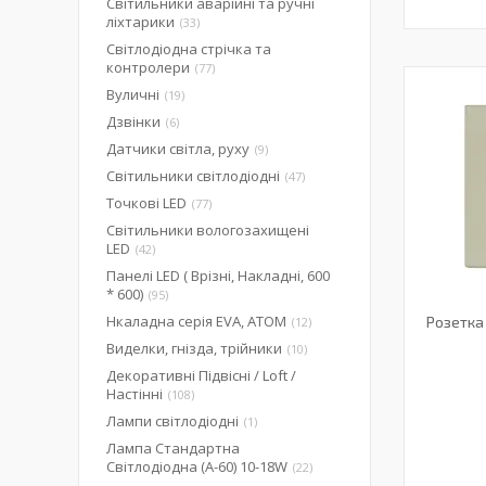
Світильники аварійні та ручні
ліхтарики
33
Світлодіодна стрічка та
контролери
77
Вуличні
19
Дзвінки
6
Датчики світла, руху
9
Світильники світлодіодні
47
Точкові LED
77
Світильники вологозахищені
LED
42
Панелі LED ( Врізні, Накладні, 600
* 600)
95
Нкаладна серія EVA, ATOM
Розетка
12
Виделки, гнізда, трійники
10
Декоративні Підвісні / Loft /
Настінні
108
Лампи світлодіодні
1
Лампа Стандартна
Світлодіодна (А-60) 10-18W
22