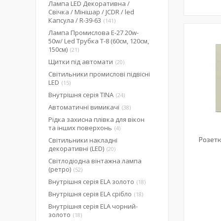
Лампа LED Декоративна /
Свічка / Мінішар / JCDR / led
Капсула / R-39-63
141
Лампа Промислова Е-27 20w-
50w/ Led Трубка Т-8 (60см, 120см,
150см)
21
Щитки під автомати
20
Світильники промислові підвісні
LED
15
Внутрішня серія TINA
24
Автоматичні вимикачі
38
Рідка захисна плівка для вікон
та інших поверхонь
4
Розетк
Світильники накладні
декоративні (LED)
20
Світлодіодна вінтажна лампа
(ретро)
52
Внутрішня серія ELA золото
18
Внутрішня серія ELA срібло
18
Внутрішня серія ELA чорний-
золото
18