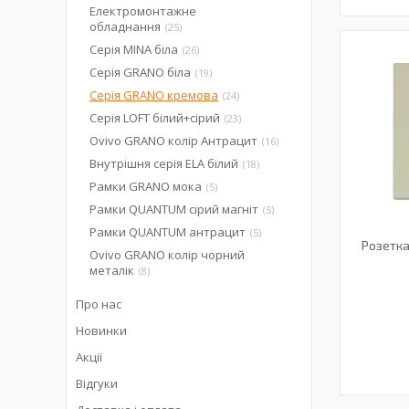
Електромонтажне
обладнання
25
Серія MINA біла
26
Серія GRANO біла
19
Серія GRANO кремова
24
Серія LOFT білий+сірий
23
Ovivo GRANO колір Антрацит
16
Внутрішня серія ELA білий
18
Рамки GRANO мока
5
Рамки QUANTUM сірий магніт
5
Рамки QUANTUM антрацит
5
Розетка
Ovivo GRANO колір чорний
металік
8
Про нас
Новинки
Акції
Відгуки