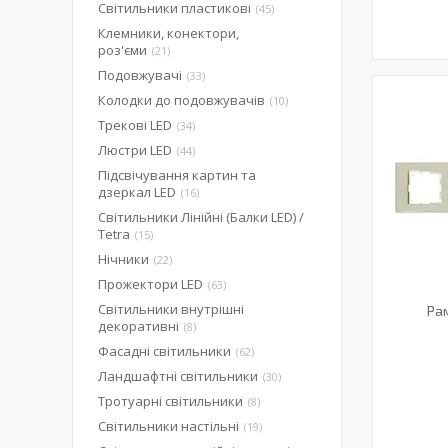
Світильники пластикові
45
Клемники, конектори,
роз'єми
21
Подовжувачі
33
Колодки до подовжувачів
10
Трекові LED
34
Люстри LED
44
Підсвічування картин та
дзеркал LED
16
Світильники Лінійні (Балки LED) /
Tetra
15
Нічники
22
Прожектори LED
63
Світильники внутрішні
Ра
декоративні
8
Фасадні світильники
62
Ландшафтні світильники
30
Тротуарні світильники
8
Світильники настільні
19