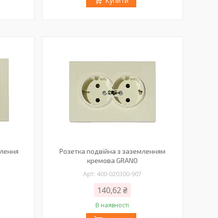
Купити
млення
Розетка подвійна з заземленням
кремова GRANO
400-020300-907
140,62 ₴
В наявності