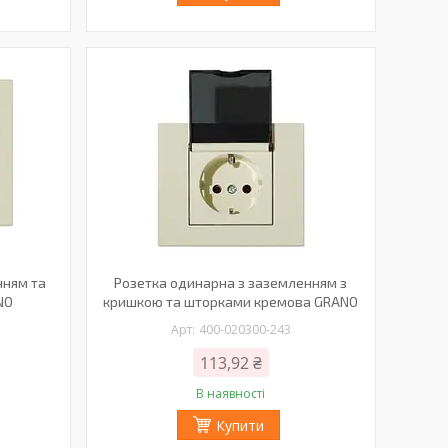
нням та
Розетка одинарна з заземленням з
NO
кришкою та шторками кремова GRANO
400-020300-243
113,92 ₴
В наявності
Купити