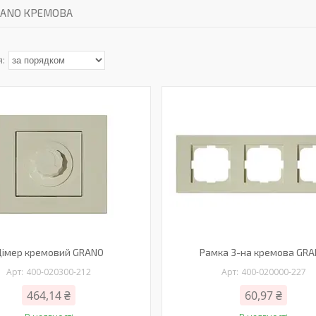
GRANO КРЕМОВА
імер кремовий GRANO
Рамка 3-на кремова GR
400-020300-212
400-020000-227
464,14 ₴
60,97 ₴