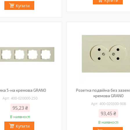
Купити
Купити
мка 5-на кремова GRANO
Розетка подвійна без зазе
кремова GRANO
400-020000-250
400-020300-908
95,23 ₴
93,45 ₴
В наявності
В наявності
Купити