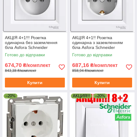
АКЦІЯ 4+1!!! Розетка
АКЦІЯ 4+1!! Розетка
одинарна без заземлення
одинарна з заземленням
біла Asfora Schneider
біла Asfora Schneider
Готово до відправки
Готово до відправки
674,70
687,16
₴/комплект
₴/комплект
843,38 ₴/комплект
858,94 ₴/комплект
Купити
Купити
–20%
АКЦИЯ!!!
–20%