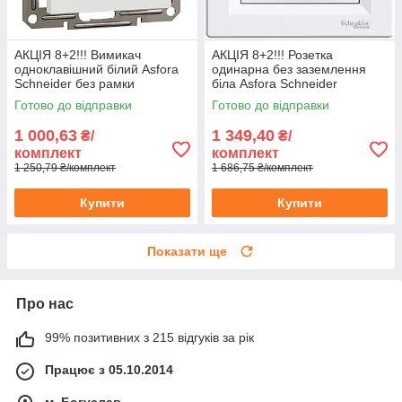
АКЦІЯ 8+2!!! Вимикач
АКЦІЯ 8+2!!! Розетка
одноклавішний білий Asfora
одинарна без заземлення
Schneider без рамки
біла Asfora Schneider
Готово до відправки
Готово до відправки
1 000,63
1 349,40
₴/
₴/
комплект
комплект
1 250,79 ₴/комплект
1 686,75 ₴/комплект
Купити
Купити
Показати ще
Про нас
99% позитивних з 215 відгуків за рік
Працює з 05.10.2014
м. Богуслав