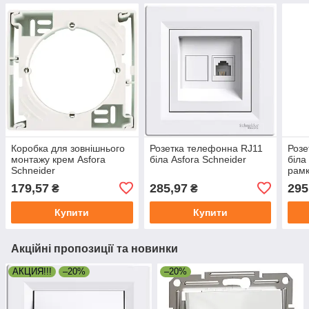
Коробка для зовнішнього
Розетка телефонна RJ11
Розе
монтажу крем Asfora
біла Asfora Schneider
біла
Schneider
рам
179,57
285,97
295
₴
₴
Купити
Купити
Акційні пропозиції та новинки
АКЦИЯ!!!
–20%
–20%