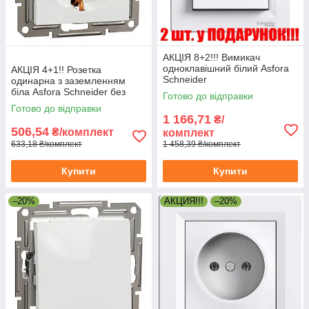
АКЦІЯ 8+2!!! Вимикач
одноклавішний білий Asfora
АКЦІЯ 4+1!! Розетка
Schneider
одинарна з заземленням
біла Asfora Schneider без
Готово до відправки
рамки
Готово до відправки
1 166,71
₴/
506,54
₴/комплект
комплект
633,18 ₴/комплект
1 458,39 ₴/комплект
Купити
Купити
–20%
АКЦИЯ!!!
–20%