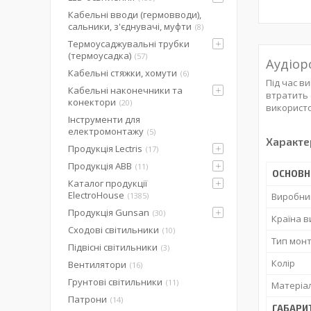
Кабельні вводи (гермовводи),
сальники, з'єднувачі, муфти
8
Термоусаджувальні трубки
(термоусадка)
57
Аудіоро
Кабельні стяжки, хомути
6
Під час в
Кабельні наконечники та
втратить с
конектори
20
використо
Інструменти для
електромонтажу
5
Характе
Продукція Lectris
17
Продукція ABB
11
ОСНОВН
Каталог продукції
ElectroHouse
1385
Виробни
Продукція Gunsan
30
Країна 
Сходові світильники
10
Тип мон
Підвісні світильники
3
Колір
Вентилятори
16
Грунтові світильники
11
Матеріал
Патрони
14
ГАБАРИ