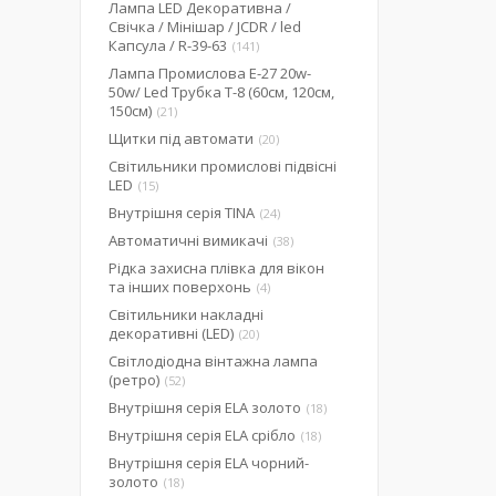
Лампа LED Декоративна /
Свічка / Мінішар / JCDR / led
Капсула / R-39-63
141
Лампа Промислова Е-27 20w-
50w/ Led Трубка Т-8 (60см, 120см,
150см)
21
Щитки під автомати
20
Світильники промислові підвісні
LED
15
Внутрішня серія TINA
24
Автоматичні вимикачі
38
Рідка захисна плівка для вікон
та інших поверхонь
4
Світильники накладні
декоративні (LED)
20
Світлодіодна вінтажна лампа
(ретро)
52
Внутрішня серія ELA золото
18
Внутрішня серія ELA срібло
18
Внутрішня серія ELA чорний-
золото
18