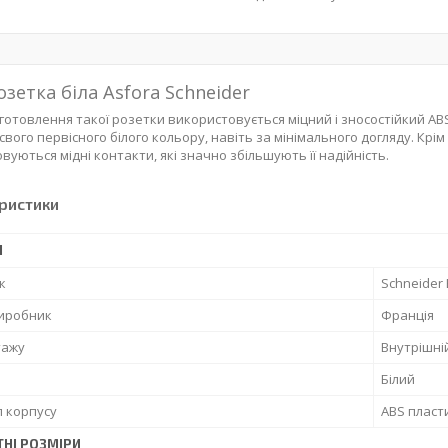
зетка біла Asfora Schneider
иготовлення такої розетки використовується міцний і зносостійкий ABS
вого первісного білого кольору, навіть за мінімального догляду. Крім ц
вуються мідні контакти, які значно збільшують її надійність.
ристики
І
к
Schneider E
виробник
Франція
тажу
Внутрішні
Білий
 корпусу
ABS пласт
ТНІ РОЗМІРИ