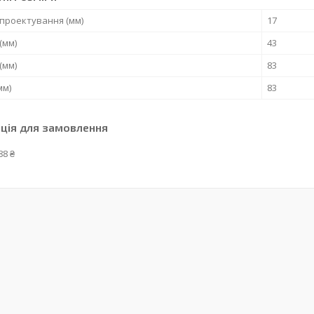
проектування (мм)
17
(мм)
43
(мм)
83
мм)
83
ція для замовлення
88 ₴