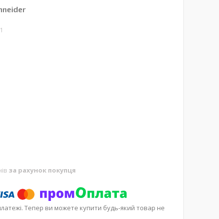
hneider
1
нів
за рахунок покупця
платежі. Тепер ви можете купити будь-який товар не