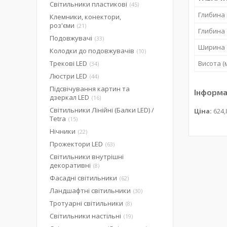
Світильники пластикові
45
Глибина 
Клемники, конектори,
роз'єми
21
Глибина 
Подовжувачі
33
Ширина 
Колодки до подовжувачів
10
Трекові LED
Висота (
34
Люстри LED
44
Підсвічування картин та
Інформа
дзеркал LED
16
Світильники Лінійні (Балки LED) /
Ціна:
624,
Tetra
15
Нічники
22
Прожектори LED
63
Світильники внутрішні
декоративні
8
Фасадні світильники
62
Ландшафтні світильники
30
Тротуарні світильники
8
Світильники настільні
19