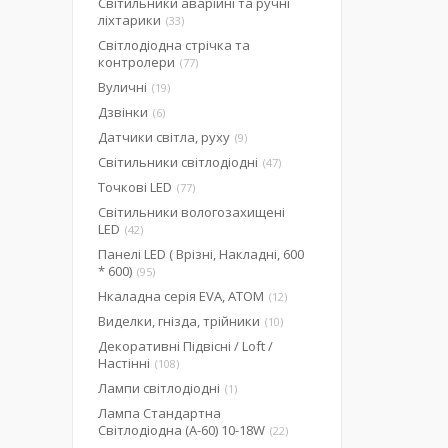
Світильники аварійні та ручні
ліхтарики
33
Світлодіодна стрічка та
контролери
77
Вуличні
19
Дзвінки
6
Датчики світла, руху
9
Світильники світлодіодні
47
Точкові LED
77
Світильники вологозахищені
LED
42
Панелі LED ( Врізні, Накладні, 600
* 600)
95
Нкаладна серія EVA, ATOM
12
Виделки, гнізда, трійники
10
Декоративні Підвісні / Loft /
Настінні
108
Лампи світлодіодні
1
Лампа Стандартна
Світлодіодна (А-60) 10-18W
22