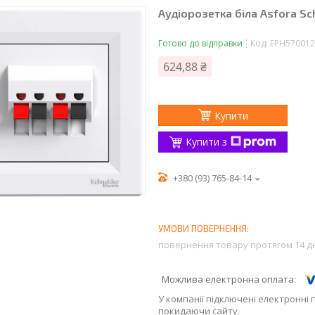
Аудіорозетка біла Asfora Sc
Готово до відправки
Код:
EPH570012
624,88 ₴
Купити
Купити з
+380 (93) 765-84-14
повернення товару протягом 14 д
У компанії підключені електронні 
покидаючи сайту.