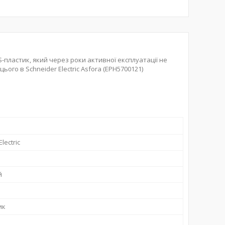
-пластик, який через роки активної експлуатації не
ього в Schneider Electric Asfora (EPH5700121)
lectric
й
ик