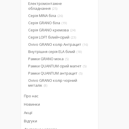
Електромонтажне
обладнання
25
Серія MINA біла
26
Серія GRANO біла
19
Серія GRANO кремова
24
Серія LOFT білий+сірий
23
Ovivo GRANO колір Антрацит
16
Внутрішня серія ELA білий
18
Рамки GRANO мока
5
Рамки QUANTUM сірий магніт
5
Рамки QUANTUM антрацит
5
Ovivo GRANO колір чорний
металік
8
Про нас
Новинки
Акції
Відгуки