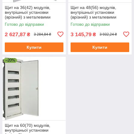
Щит на 36(42) модулів,
Щит на 48(56) модулів,
внутрішньої установки
внутрішньої установки
(врізний) з металевими
(врізний) з металевими
дверима, без клем, VOLTA
дверима, без клем, VOLTA
Готово до відправки
Готово до відправки
VU36UA
VU48UA
2 627,87
3 145,79
₴
₴
3 284,84 ₴
3 932,24 ₴
Купити
Купити
–20%
Щит на 60(70) модулів,
внутрішньої установки