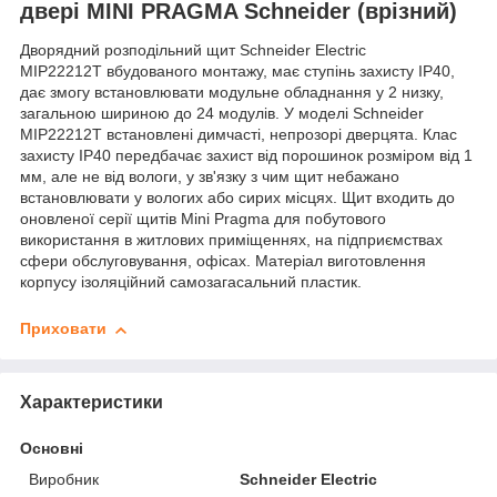
двері MINI PRAGMA Schneider (врізний)
Дворядний розподільний щит Schneider Electric
MIP22212T вбудованого монтажу, має ступінь захисту IP40,
дає змогу встановлювати модульне обладнання у 2 низку,
загальною шириною до 24 модулів. У моделі Schneider
MIP22212T встановлені димчасті, непрозорі дверцята. Клас
захисту IP40 передбачає захист від порошинок розміром від 1
мм, але не від вологи, у зв'язку з чим щит небажано
встановлювати у вологих або сирих місцях. Щит входить до
оновленої серії щитів Mini Pragma для побутового
використання в житлових приміщеннях, на підприємствах
сфери обслуговування, офісах. Матеріал виготовлення
корпусу ізоляційний самозагасальний пластик.
Приховати
Характеристики
Основні
Виробник
Schneider Electric