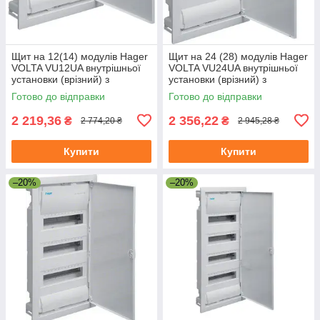
Щит на 12(14) модулів Hager
Щит на 24 (28) модулів Hager
VOLTA VU12UA внутрішньої
VOLTA VU24UA внутрішньої
установки (врізний) з
установки (врізний) з
металевими дверима, без
металевими дверима без
Готово до відправки
Готово до відправки
клем
клем
2 219,36
2 356,22
₴
₴
2 774,20 ₴
2 945,28 ₴
Купити
Купити
–20%
–20%