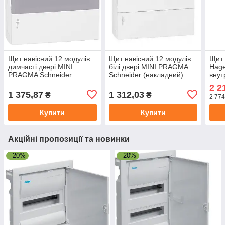
Щит навісний 12 модулів
Щит навісний 12 модулів
Щит 
димчасті двері MINI
білі двері MINI PRAGMA
Hag
PRAGMA Schneider
Schneider (накладний)
внут
(накладний)
(врі
2 2
двер
1 375,87
1 312,03
₴
₴
2 774
Купити
Купити
Акційні пропозиції та новинки
–20%
–20%