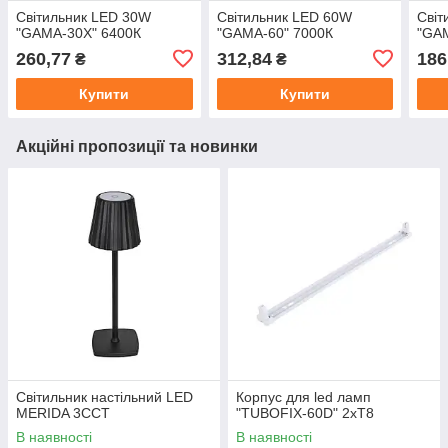
Світильник LED 30W
Світильник LED 60W
Світ
"GAMA-30X" 6400К
"GAMA-60" 7000К
"GA
260,77
312,84
186
₴
₴
Купити
Купити
Акційні пропозиції та новинки
Світильник настільний LED
Корпус для led ламп
MERIDA 3CCT
"TUBOFIX-60D" 2xT8
В наявності
В наявності