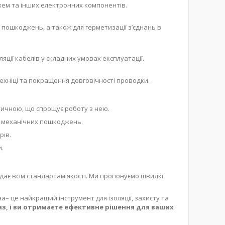
схем та інших електронних компонентів.
х пошкоджень, а також для герметизації з’єднань в
яції кабелів у складних умовах експлуатації.
ехніці та покращення довговічності проводки.
стичною, що спрощує роботу з нею.
ід механічних пошкоджень.
рів.
и.
ідає всім стандартам якості. Ми пропонуємо швидкі
на– це найкращий інструмент для ізоляції, захисту та
з, і ви отримаєте ефективне рішення для ваших