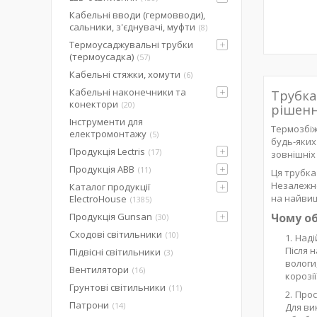
Кабельні вводи (гермовводи),
сальники, з'єднувачі, муфти
8
Термоусаджувальні трубки
(термоусадка)
57
Кабельні стяжки, хомути
6
Кабельні наконечники та
Трубка
конектори
20
рішенн
Інструменти для
Термозбіж
електромонтажу
5
будь-яких
Продукція Lectris
17
зовнішніх
Продукція ABB
11
Ця трубка
Незалежно
Каталог продукції
на найвищ
ElectroHouse
1385
Продукція Gunsan
Чому об
30
Сходові світильники
10
Наді
Після 
Підвісні світильники
3
вологи
Вентилятори
16
корозії
Грунтові світильники
11
Прос
Патрони
14
Для ви