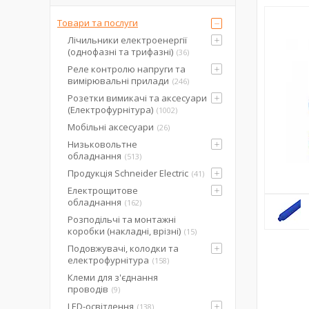
Товари та послуги
Лічильники електроенергії
(однофазні та трифазні)
36
Реле контролю напруги та
вимірювальні прилади
246
Розетки вимикачі та аксесуари
(Електрофурнітура)
1002
Мобільні аксесуари
26
Низьковольтне
обладнання
513
Продукція Schneider Electric
41
Електрощитове
обладнання
162
Розподільчі та монтажні
коробки (накладні, врізні)
15
Подовжувачі, колодки та
електрофурнітура
158
Клеми для з'єднання
проводів
9
LED-освітлення
138