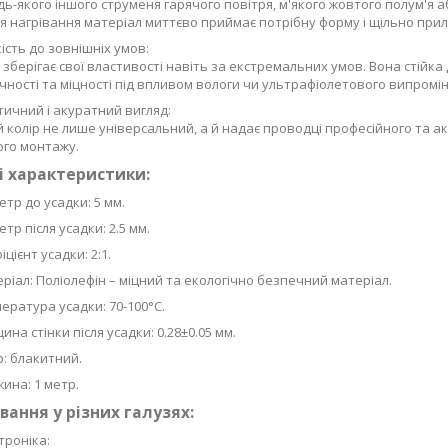
дь-якого іншого струменя гарячого повітря, м'якого жовтого полум'я 
сля нагрівання матеріал миттєво приймає потрібну форму і щільно прил
кість до зовнішніх умов:
 зберігає свої властивості навіть за екстремальних умов. Вона стійка
чності та міцності під впливом вологи чи ультрафіолетового випромі
тичний і акуратний вигляд:
 колір не лише універсальний, а й надає проводці професійного та а
го монтажу.
і характеристики:
етр до усадки: 5 мм.
етр після усадки: 2.5 мм.
іцієнт усадки: 2:1.
ріал: Поліолефін – міцний та екологічно безпечний матеріал.
ература усадки: 70-100°C.
ина стінки після усадки: 0.28±0.05 мм.
р: блакитний.
ина: 1 метр.
вання у різних галузях:
троніка: