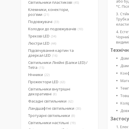
або бу
Світильники пластикові
45
°С. Пі
Клемники, конектори,
Стій
роз'єми
21
Трубка
Подовжувачі
33
еласти
Колодки до подовжувачів
10
Есте
Трекові LED
34
Чорний
видимо
Люстри LED
44
Технічн
Підсвічування картин та
дзеркал LED
16
Діам
Світильники Лінійні (Балки LED) /
Діам
Tetra
15
Коеф
Нічники
22
Мате
Прожектори LED
63
Темп
Світильники внутрішні
декоративні
8
Товщ
Фасадні світильники
62
Колі
Ландшафтні світильники
30
Довж
Тротуарні світильники
8
Застосу
Світильники настільні
19
Елек