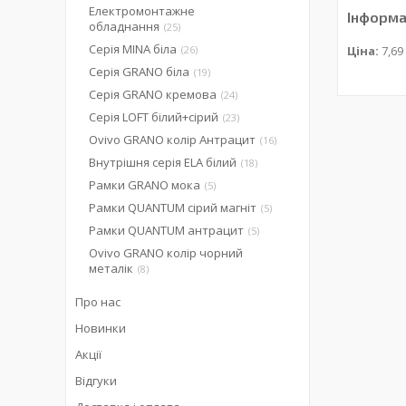
Електромонтажне
Інформа
обладнання
25
Серія MINA біла
26
Ціна:
7,69
Серія GRANO біла
19
Серія GRANO кремова
24
Серія LOFT білий+сірий
23
Ovivo GRANO колір Антрацит
16
Внутрішня серія ELA білий
18
Рамки GRANO мока
5
Рамки QUANTUM сірий магніт
5
Рамки QUANTUM антрацит
5
Ovivo GRANO колір чорний
металік
8
Про нас
Новинки
Акції
Відгуки