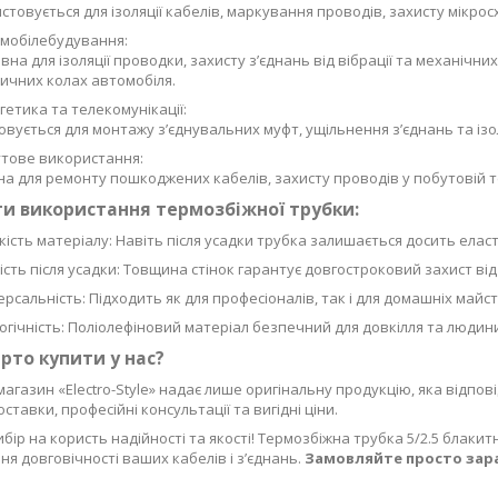
стовується для ізоляції кабелів, маркування проводів, захисту мікро
мобілебудування:
вна для ізоляції проводки, захисту з’єднань від вібрації та механічни
ичних колах автомобіля.
гетика та телекомунікації:
овується для монтажу з’єднувальних муфт, ущільнення з’єднань та ізол
тове використання:
на для ремонту пошкоджених кабелів, захисту проводів у побутовій т
и використання термозбіжної трубки:
кість матеріалу: Навіть після усадки трубка залишається досить ела
ість після усадки: Товщина стінок гарантує довгостроковий захист в
ерсальність: Підходить як для професіоналів, так і для домашніх майст
огічність: Поліолефіновий матеріал безпечний для довкілля та людин
рто купити у нас?
магазин «Electro-Style» надає лише оригінальну продукцію, яка відпов
ставки, професійні консультації та вигідні ціни.
ибір на користь надійності та якості! Термозбіжна трубка 5/2.5 блакит
я довговічності ваших кабелів і з’єднань.
Замовляйте просто зара