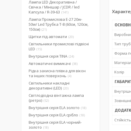
Лампа LED Декоративна /
Свічка / Мінішар / JCDR / led
Характе
Капсула / R-39-63
141
Лампа Промислова Е-27 20w-
50w/ Led Трубка Т-8 (60см, 120см,
ОСНОВН
150см)
21
Виробни
Щитки під автомати
20
Світильники промислові підвісні
Тип труб
LED
15
Форма п
Внутрішня серія TINA
24
Матеріа
Автоматичні вимикачі
38
Рідка захисна плівка для вікон
Колір
та інших поверхонь
4
ГАБАРИ
Світильники накладні
декоративні (LED)
20
Внутрішн
Світлодіодна вінтажна лампа
(ретро)
Зовнішні
52
Внутрішня серія ELA золото
18
ДОДАТК
Внутрішня серія ELA срібло
18
Стійкіст
Внутрішня серія ELA чорний-
золото
18