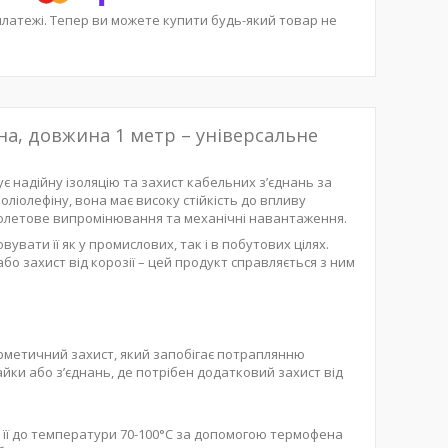
платежі. Тепер ви можете купити будь-який товар не
тна, довжина 1 метр – універсальне
є надійну ізоляцію та захист кабельних з’єднань за
оліолефіну, вона має високу стійкість до впливу
фіолетове випромінювання та механічні навантаження.
увати її як у промислових, так і в побутових цілях.
бо захист від корозії – цей продукт справляється з ним
ерметичний захист, який запобігає потраплянню
айки або з’єднань, де потрібен додатковий захист від
и її до температури 70-100°C за допомогою термофена