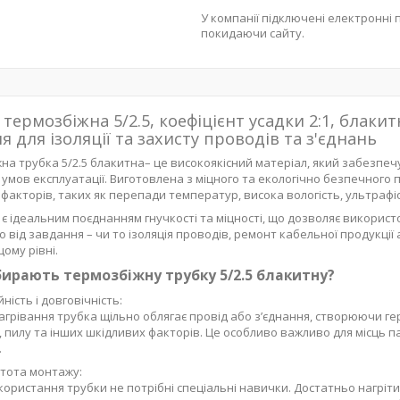
У компанії підключені електронні 
покидаючи сайту.
 термозбіжна 5/2.5, коефіцієнт усадки 2:1, блаки
я для ізоляції та захисту проводів та з'єднань
на трубка 5/2.5 блакитна– це високоякісний матеріал, який забезпечу
 умов експлуатації. Виготовлена з міцного та екологічно безпечного п
 факторів, таких як перепади температур, висока вологість, ультра
 є ідеальним поєднанням гнучкості та міцності, що дозволяє використов
 від завдання – чи то ізоляція проводів, ремонт кабельної продукції а
ому рівні.
ирають термозбіжну трубку 5/2.5 блакитну?
йність і довговічність:
нагрівання трубка щільно облягає провід або з’єднання, створюючи г
, пилу та інших шкідливих факторів. Це особливо важливо для місць п
.
тота монтажу:
користання трубки не потрібні спеціальні навички. Достатньо нагріт