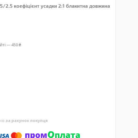
/2.5 коефіцієнт усадки 2:1 блакитна довжина
йті — 450 ₴
нів
за рахунок покупця