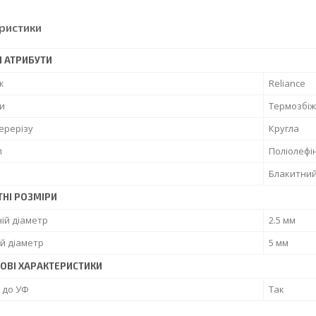
ристики
І АТРИБУТИ
к
Reliance
и
Термозбі
ерерізу
Кругла
л
Поліолефі
Блакитни
ТНІ РОЗМІРИ
ій діаметр
2.5 мм
й діаметр
5 мм
ОВІ ХАРАКТЕРИСТИКИ
ь до УФ
Так