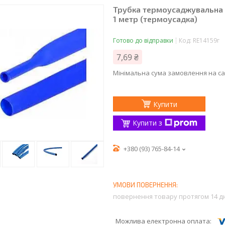
Трубка термоусаджувальна 5
1 метр (термоусадка)
Готово до відправки
Код:
RE14159г
7,69 ₴
Мінімальна сума замовлення на са
Купити
Купити з
+380 (93) 765-84-14
повернення товару протягом 14 д