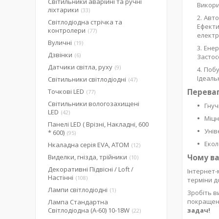
Світильники аварійні та ручні
Викори
ліхтарики
33
Авто
Світлодіодна стрічка та
Ефекти
контролери
77
електр
Вуличні
19
Енер
Дзвінки
6
Застос
Датчики світла, руху
9
Побу
Ідеаль
Світильники світлодіодні
47
Переваг
Точкові LED
77
Світильники вологозахищені
Гнуч
LED
42
Міцн
Панелі LED ( Врізні, Накладні, 600
Унів
* 600)
95
Екол
Нкаладна серія EVA, ATOM
12
Чому ва
Виделки, гнізда, трійники
10
Декоративні Підвісні / Loft /
Інтернет-
Настінні
108
терміни до
Лампи світлодіодні
1
Зробіть в
покращенн
Лампа Стандартна
Світлодіодна (А-60) 10-18W
задач!
22