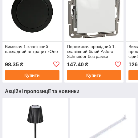
Вимикач 1-клавішний
Перемикач прохідний 1-
Вими
накладний антрацит xOne
клавішний білий Asfora
прох
Schneider без рамки
сіри
98,35
147,40
126
₴
₴
Купити
Купити
Акційні пропозиції та новинки