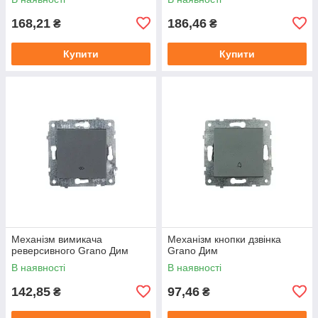
168,21
186,46
₴
₴
Купити
Купити
Механізм вимикача
Механізм кнопки дзвінка
реверсивного Grano Дим
Grano Дим
В наявності
В наявності
142,85
97,46
₴
₴