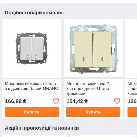
Подібні товари компанії
Механізм вимикача 2-клв.
Механізм вимикача 2-
Меха
з підсвіткою. білий GRANO
клв.прохідного Grano
з пі
кремовий
кре
166,88
154,42
126
₴
₴
Купити
Купити
Акційні пропозиції та новинки