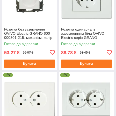
Розетка без заземлення
Розетка одинарна із
OVIVO Electric GRANO 600-
заземленням біла OVIVO
000301-215, механізм, колір
Electric серія GRANO
білий (без рамки)
Готово до відправки
Готово до відправки
53,27
88,78
₴
₴
56,07 ₴
93,45 ₴
Купити
Купити
–5%
–5%