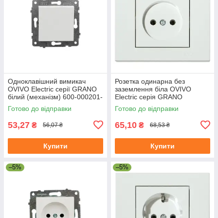
Одноклавішний вимикач
Розетка одинарна без
OVIVO Electric серії GRANO
заземлення біла OVIVO
білий (механізм) 600-000201-
Electric серія GRANO
200
Готово до відправки
Готово до відправки
53,27
65,10
₴
₴
56,07 ₴
68,53 ₴
Купити
Купити
–5%
–5%