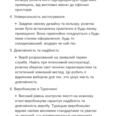
приміщень, від житлових кімнат до офісних
просторів.
Універсальність застосування:
Завдяки своєму дизайну та кольору, розетка
може бути встановлена практично в будь-якому
приміщенні. Вона гармонійно поєднується з будь-
яким стилем оформлення, будь то
скандинавський, модерн чи хай-тек.
Довговічність та надійність:
Виріб розрахований на тривалий термін
служби. Навіть при інтенсивній експлуатації,
розетка зберігає свої технічні характеристики та
естетичний зовнішній вигляд. Це робить її
відмінним вибором для тих, хто цінує якість та
довговічність.
Виробництво в Туреччині:
Високий рівень контролю якості на кожному
етапі виробництва гарантує надійність та
довговічність виробу. Турецьке виробництво
відоме своїми високими стандартами та увагою
до деталей, що підтверджується численними