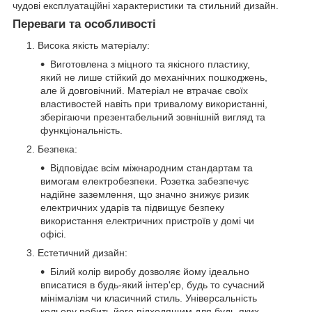
чудові експлуатаційні характеристики та стильний дизайн.
Переваги та особливості
Висока якість матеріалу:
Виготовлена з міцного та якісного пластику,
який не лише стійкий до механічних пошкоджень,
але й довговічний. Матеріал не втрачає своїх
властивостей навіть при тривалому використанні,
зберігаючи презентабельний зовнішній вигляд та
функціональність.
Безпека:
Відповідає всім міжнародним стандартам та
вимогам електробезпеки. Розетка забезпечує
надійне заземлення, що значно знижує ризик
електричних ударів та підвищує безпеку
використання електричних пристроїв у домі чи
офісі.
Естетичний дизайн:
Білий колір виробу дозволяє йому ідеально
вписатися в будь-який інтер'єр, будь то сучасний
мінімалізм чи класичний стиль. Універсальність
кольору робить його підходящим для будь-яких