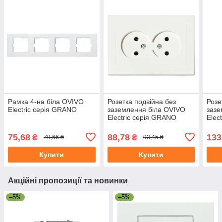
Рамка 4-на біла OVIVO
Розетка подвійна без
Розе
Electric серія GRANO
заземлення біла OVIVO
зазе
Electric серія GRANO
Elec
75,68
88,78
133
₴
₴
79,66 ₴
93,45 ₴
Купити
Купити
Акційні пропозиції та новинки
–5%
–5%