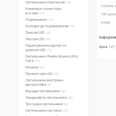
Світильники пластикові
45
Ступінь 
Клемники, конектори,
роз'єми
21
Тип цоко
Подовжувачі
33
Колір
Колодки до подовжувачів
10
Трекові LED
34
Інформа
Люстри LED
44
Підсвічування картин та
Ціна:
527,
дзеркал LED
16
Світильники Лінійні (Балки LED) /
Tetra
15
Нічники
22
Прожектори LED
63
Світильники внутрішні
декоративні
8
Фасадні світильники
62
Ландшафтні світильники
30
Тротуарні світильники
8
Світильники настільні
19