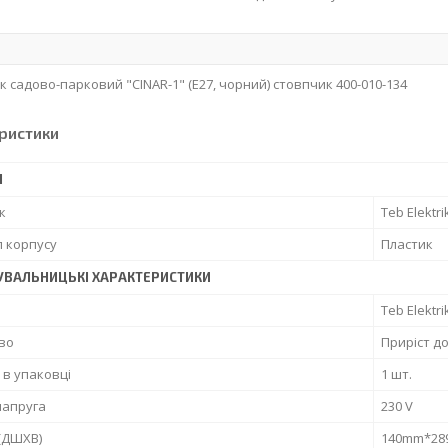
к садово-парковий "CINAR-1" (Е27, чорний) стовпчик 400-010-134
ристики
І
к
Teb Elektri
 корпусу
Пластик
УВАЛЬНИЦЬКІ ХАРАКТЕРИСТИКИ
Teb Elektri
во
Приріст д
ь в упаковці
1 шт.
напруга
230 V
(ДШХВ)
140mm*2