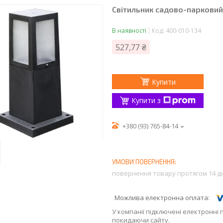
Світильник садово-парковий 
В наявності
Код:
400-010-134
527,77 ₴
Купити
Купити з
+380 (93) 765-84-14
повернення товару протягом 14 д
У компанії підключені електронні 
покидаючи сайту.