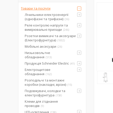
Товари та послуги
Лічильники електроенергії
(однофазні та трифазні)
36
Реле контролю напруги та
вимірювальні прилади
246
Розетки вимикачі та аксесуари
(Електрофурнітура)
1002
Мобільні аксесуари
26
Низьковольтне
обладнання
513
Продукція Schneider Electric
41
Електрощитове
обладнання
162
Розподільчі та монтажні
коробки (накладні, врізні)
15
Подовжувачі, колодки та
електрофурнітура
158
Клеми для з'єднання
проводів
9
LED-освітлення
138