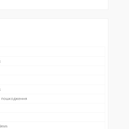
k
k
о пошкодження
89mm