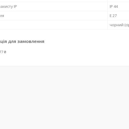
захисту IP
IP 44
ля
Е 27
чорний (сі
ція для замовлення
77 ₴