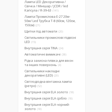
Лампа LED Декоративна /
Свічка / Мінішар / JCDR / led
Капсула / R-39-63
141
Лампа Промислова Е-27 20w-
50w/ Led Трубка Т-8 (60см, 120см,
150см)
21
Щитки під автомати
20
Світильники промислові підвісні
LED
15
Внутрішня серія TINA
24
Автоматичні вимикачі
38
Рідка захисна плівка для вікон
та інших поверхонь
4
Світильники накладні
декоративні (LED)
20
Світлодіодна вінтажна лампа
(ретро)
52
Внутрішня серія ELA золото
18
Внутрішня серія ELA срібло
18
Внутрішня серія ELA чорний-
золото
18