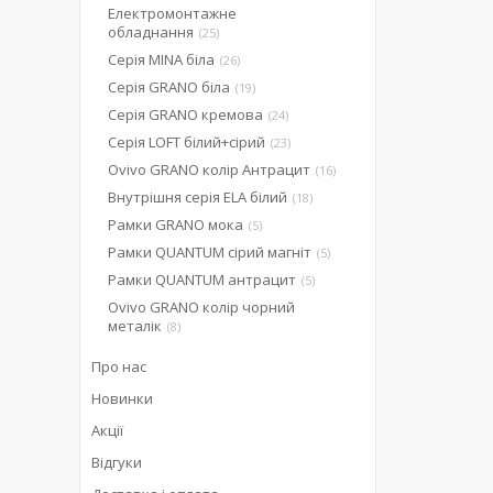
Електромонтажне
обладнання
25
Серія MINA біла
26
Серія GRANO біла
19
Серія GRANO кремова
24
Серія LOFT білий+сірий
23
Ovivo GRANO колір Антрацит
16
Внутрішня серія ELA білий
18
Рамки GRANO мока
5
Рамки QUANTUM сірий магніт
5
Рамки QUANTUM антрацит
5
Ovivo GRANO колір чорний
металік
8
Про нас
Новинки
Акції
Відгуки