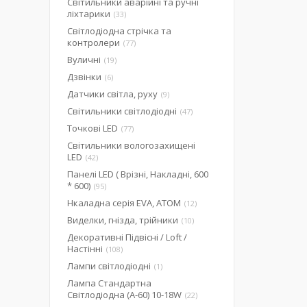
Світильники аварійні та ручні
ліхтарики
33
Світлодіодна стрічка та
контролери
77
Вуличні
19
Дзвінки
6
Датчики світла, руху
9
Світильники світлодіодні
47
Точкові LED
77
Світильники вологозахищені
LED
42
Панелі LED ( Врізні, Накладні, 600
* 600)
95
Нкаладна серія EVA, ATOM
12
Виделки, гнізда, трійники
10
Декоративні Підвісні / Loft /
Настінні
108
Лампи світлодіодні
1
Лампа Стандартна
Світлодіодна (А-60) 10-18W
22