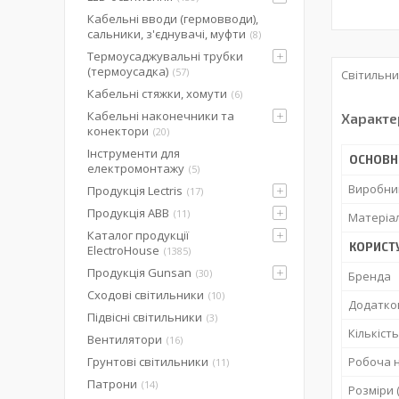
Кабельні вводи (гермовводи),
сальники, з'єднувачі, муфти
8
Термоусаджувальні трубки
(термоусадка)
57
Світильни
Кабельні стяжки, хомути
6
Кабельні наконечники та
Характе
конектори
20
Інструменти для
ОСНОВН
електромонтажу
5
Виробни
Продукція Lectris
17
Продукція ABB
11
Матеріал
Каталог продукції
КОРИСТ
ElectroHouse
1385
Продукція Gunsan
30
Бренда
Сходові світильники
10
Додатко
Підвісні світильники
3
Кількіст
Вентилятори
16
Грунтові світильники
Робоча 
11
Патрони
14
Розміри 