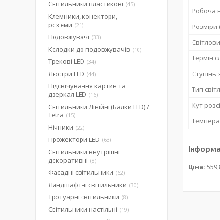
Світильники пластикові
45
Робоча 
Клемники, конектори,
роз'єми
21
Розміри 
Подовжувачі
33
Світлови
Колодки до подовжувачів
10
Термін с
Трекові LED
34
Люстри LED
Ступінь 
44
Підсвічування картин та
Тип світ
дзеркал LED
16
Кут роз
Світильники Лінійні (Балки LED) /
Tetra
15
Температ
Нічники
22
Прожектори LED
63
Інформа
Світильники внутрішні
декоративні
8
Ціна:
559,
Фасадні світильники
62
Ландшафтні світильники
30
Тротуарні світильники
8
Світильники настільні
19