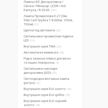
Лампа LED Декоративна /
Свічка / Мінішар / JCDR / led
Капсула / R-39-63
141
Лампа Промислова Е-27 20w-
50w/ Led Трубка Т-8 (60см, 120см,
150см)
21
Щитки під автомати
20
Світильники промислові підвісні
LED
15
Внутрішня серія TINA
24
Автоматичні вимикачі
38
Рідка захисна плівка для вікон
та інших поверхонь
4
Світильники накладні
декоративні (LED)
20
Світлодіодна вінтажна лампа
(ретро)
52
Внутрішня серія ELA золото
18
Внутрішня серія ELA срібло
18
Внутрішня серія ELA чорний-
золото
18