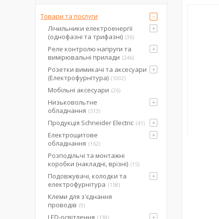
Товари та послуги
Лічильники електроенергії
(однофазні та трифазні)
36
Реле контролю напруги та
вимірювальні прилади
246
Розетки вимикачі та аксесуари
(Електрофурнітура)
1002
Мобільні аксесуари
26
Низьковольтне
обладнання
513
Продукція Schneider Electric
41
Електрощитове
обладнання
162
Розподільчі та монтажні
коробки (накладні, врізні)
15
Подовжувачі, колодки та
електрофурнітура
158
Клеми для з'єднання
проводів
9
LED-освітлення
138