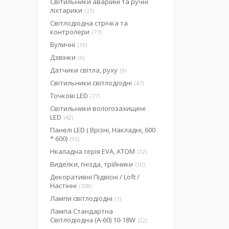
Світильники аварійні та ручні
ліхтарики
33
Світлодіодна стрічка та
контролери
77
Вуличні
19
Дзвінки
6
Датчики світла, руху
9
Світильники світлодіодні
47
Точкові LED
77
Світильники вологозахищені
LED
42
Панелі LED ( Врізні, Накладні, 600
* 600)
95
Нкаладна серія EVA, ATOM
12
Виделки, гнізда, трійники
10
Декоративні Підвісні / Loft /
Настінні
108
Лампи світлодіодні
1
Лампа Стандартна
Світлодіодна (А-60) 10-18W
22