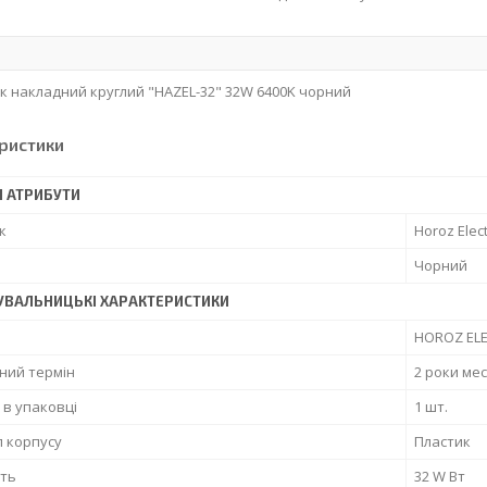
к накладний круглий "HAZEL-32" 32W 6400K чорний
ристики
І АТРИБУТИ
к
Horoz Elect
Чорний
УВАЛЬНИЦЬКІ ХАРАКТЕРИСТИКИ
HOROZ ELE
ний термін
2 роки мес
ь в упаковці
1 шт.
 корпусу
Пластик
сть
32 W Вт