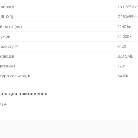
напруга
160-265V /
(ДШХВ)
Ø380x55 
й потік (лм)
2240 lm
лужби
25,000 ч.
захисту IP
IP 20
лодіодів
LED SMD
сіювання
120°
ура кольору, К
6400К
ція для замовлення
81 ₴