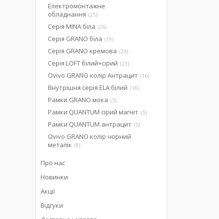
Електромонтажне
обладнання
25
Серія MINA біла
26
Серія GRANO біла
19
Серія GRANO кремова
24
Серія LOFT білий+сірий
23
Ovivo GRANO колір Антрацит
16
Внутрішня серія ELA білий
18
Рамки GRANO мока
5
Рамки QUANTUM сірий магніт
5
Рамки QUANTUM антрацит
5
Ovivo GRANO колір чорний
металік
8
Про нас
Новинки
Акції
Відгуки