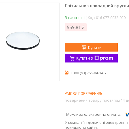
Світильник накладний кругл
В наявності
Код:
016-077-0032-020
559,81 ₴
Купити
Купити з
+380 (93) 765-84-14
повернення товару протягом 14 д
У компанії підключені електронні 
покидаючи сайту.