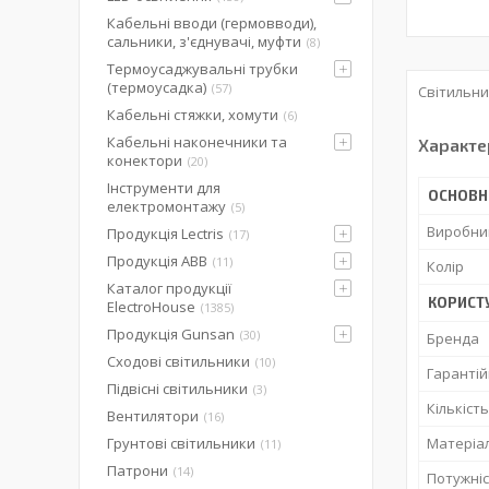
Кабельні вводи (гермовводи),
сальники, з'єднувачі, муфти
8
Термоусаджувальні трубки
(термоусадка)
57
Світильни
Кабельні стяжки, хомути
6
Кабельні наконечники та
Характе
конектори
20
Інструменти для
ОСНОВН
електромонтажу
5
Виробни
Продукція Lectris
17
Продукція ABB
11
Колір
Каталог продукції
КОРИСТ
ElectroHouse
1385
Продукція Gunsan
30
Бренда
Сходові світильники
10
Гарантій
Підвісні світильники
3
Кількіст
Вентилятори
16
Грунтові світильники
Матеріал
11
Патрони
14
Потужні