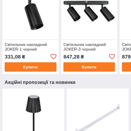
Світильник накладний
Світильник накладний
Світ
JOKER-1 чорний
JOKER-3 чорний
JOK
331,08
847,28
879
₴
₴
Купити
Купити
Акційні пропозиції та новинки