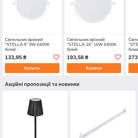
Світильник врізний
Світильник врізний
Світ
"STELLA-8" 8W 6400K
"STELLA-16" 16W 6400K
"STE
білий
білий
біли
133,95
193,58
273
₴
₴
Купити
Купити
Акційні пропозиції та новинки