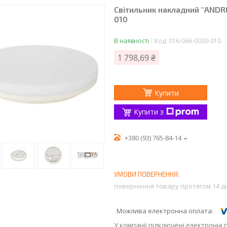
Світильник накладний "ANDR
010
В наявності
Код:
016-066-0030-010
1 798,69 ₴
Купити
Купити з
+380 (93) 765-84-14
повернення товару протягом 14 д
У компанії підключені електронні 