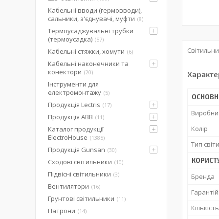
Кабельні вводи (гермовводи),
сальники, з'єднувачі, муфти
8
Термоусаджувальні трубки
(термоусадка)
57
Світильни
Кабельні стяжки, хомути
6
Кабельні наконечники та
конектори
20
Характе
Інструменти для
електромонтажу
5
ОСНОВН
Продукція Lectris
17
Виробни
Продукція ABB
11
Колір
Каталог продукції
ElectroHouse
1385
Тип світ
Продукція Gunsan
30
КОРИСТ
Сходові світильники
10
Підвісні світильники
3
Бренда
Вентилятори
16
Гарантій
Грунтові світильники
11
Кількіст
Патрони
14