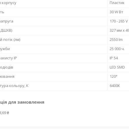
 корпусу
Пластик
сть
30 W Вт
напруга
170 - 265 V
(ДШХВ)
327 мм х 4
й потік (лм)
2550 lm
лужби
25 000 ч.
захисту IP
IP 54
лодіодів
LED SMD
сіювання
120°
ура кольору, К
6400К
ція для замовлення
8,69 ₴