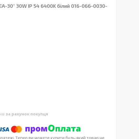
EA-30" 30W IP 54 6400K білий 016-066-0030-
нів
за рахунок покупця
платежі. Тепер ви можете купити будь-який товар не