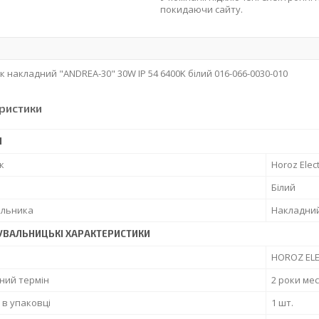
покидаючи сайту.
к накладний "ANDREA-30" 30W IP 54 6400K білий 016-066-0030-010
ристики
І
к
Horoz Elect
Білий
ильника
Накладни
УВАЛЬНИЦЬКІ ХАРАКТЕРИСТИКИ
HOROZ ELE
ний термін
2 роки мес
ь в упаковці
1 шт.