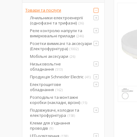
Товари та послуги
Лічильники електроенергії
(однофазні та трифазні)
36
Реле контролю напруги та
вимірювальні прилади
246
Розетки вимикачі та аксесуари
(Електрофурнітура)
1002
Мобільні аксесуари
26
Низьковольтне
обладнання
513
Продукція Schneider Electric
41
Електрощитове
обладнання
162
Розподільчі та монтажні
коробки (накладні, врізні)
15
Подовжувачі, колодки та
електрофурнітура
158
Клеми для з'єднання
проводів
9
LED-освітлення
138