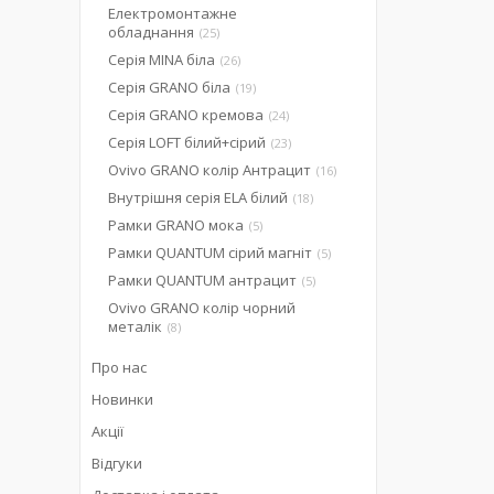
Електромонтажне
обладнання
25
Серія MINA біла
26
Серія GRANO біла
19
Серія GRANO кремова
24
Серія LOFT білий+сірий
23
Ovivo GRANO колір Антрацит
16
Внутрішня серія ELA білий
18
Рамки GRANO мока
5
Рамки QUANTUM сірий магніт
5
Рамки QUANTUM антрацит
5
Ovivo GRANO колір чорний
металік
8
Про нас
Новинки
Акції
Відгуки