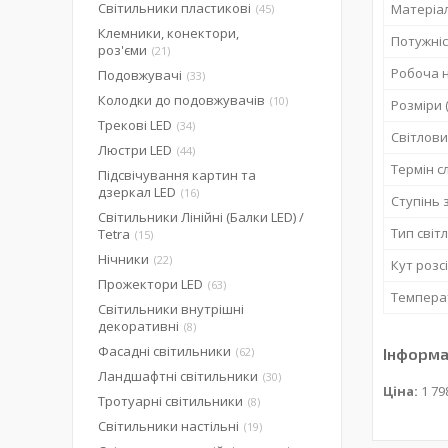
Світильники пластикові
Матеріал
45
Клемники, конектори,
Потужні
роз'єми
21
Робоча 
Подовжувачі
33
Колодки до подовжувачів
10
Розміри 
Трекові LED
34
Світлови
Люстри LED
44
Термін с
Підсвічування картин та
дзеркал LED
16
Ступінь 
Світильники Лінійні (Балки LED) /
Тип світ
Tetra
15
Нічники
22
Кут роз
Прожектори LED
63
Температ
Світильники внутрішні
декоративні
8
Фасадні світильники
62
Інформа
Ландшафтні світильники
30
Ціна:
1 79
Тротуарні світильники
8
Світильники настільні
19