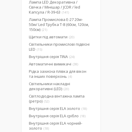
Лампа LED Декоративна /
Свічка / Мінішар / JCDR / led
Капсула / R-39-63
141
Лампа Промислова Е-27 20w-
50w/ Led Трубка Т-8 (60см, 120см,
150см)
21
Щитки під автомати
20
Світильники промислові підвісні
LED
15
Внутрішня серія TINA
24
Автоматичні вимикачі
38
Рідка захисна плівка для вікон
та інших поверхонь
4
Світильники накладні
декоративні (LED)
20
Світлодіодна вінтажна лампа
(ретро)
52
Внутрішня серія ELA золото
18
Внутрішня серія ELA срібло
18
Внутрішня серія ELA чорний-
золото
18