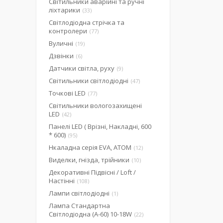
Світильники аварійні та ручні
ліхтарики
33
Світлодіодна стрічка та
контролери
77
Вуличні
19
Дзвінки
6
Датчики світла, руху
9
Світильники світлодіодні
47
Точкові LED
77
Світильники вологозахищені
LED
42
Панелі LED ( Врізні, Накладні, 600
* 600)
95
Нкаладна серія EVA, ATOM
12
Виделки, гнізда, трійники
10
Декоративні Підвісні / Loft /
Настінні
108
Лампи світлодіодні
1
Лампа Стандартна
Світлодіодна (А-60) 10-18W
22