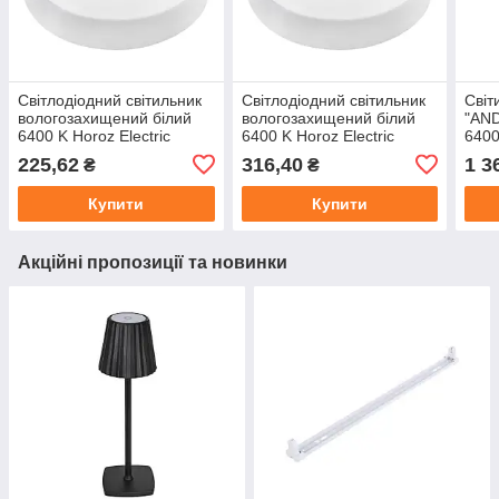
Світлодіодний світильник
Світлодіодний світильник
Світ
вологозахищений білий
вологозахищений білий
"AND
6400 K Horoz Electric
6400 K Horoz Electric
6400
CRIXUS-18 (18W, IP54)
CRIXUS-24 (24 W, IP54)
225,62
316,40
1 3
₴
₴
Купити
Купити
Акційні пропозиції та новинки