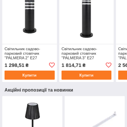
Світильник садово-
Світильник садово-
Світ
парковий стовпчик
парковий стовпчик
парк
"PALMERA 2" Е27
"PALMERA 3" Е27
"PAL
1 298,51
1 814,71
2 5
₴
₴
Купити
Купити
Акційні пропозиції та новинки