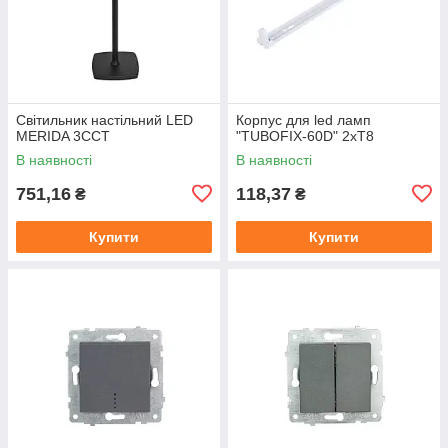
Світильник настільний LED
Корпус для led ламп
MERIDA 3CCT
"TUBOFIX-60D" 2xT8
В наявності
В наявності
751,16
118,37
₴
₴
Купити
Купити