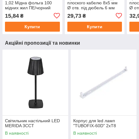
1,02 Мідна фольга 100
плоского кабелю 8х5 мм
плос
мідних жил ПЕ/чорний
Ø отв. під дюбель 6 мм
Ø от
100 шт./упа
100 
15,84
29,73
32,
₴
₴
Купити
Купити
Акційні пропозиції та новинки
Світильник настільний LED
Корпус для led ламп
MERIDA 3CCT
"TUBOFIX-60D" 2xT8
В наявності
В наявності