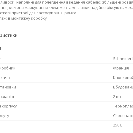
ливості: напрямні для полегшення введення кабелю; збільшені розд
ння; колірна маркування клем; монтажні лапки надійно фіксують ме
ткові пристрої для застосування: рамка
аж: в монтажну коробку
ристики
І
к
Schneider E
виробник
Франція
икача
Кнопкови
становки
Вбудован
ь клавіш
2 шт.
 корпусу
Термопла
рпусу
Слонова к
250 В