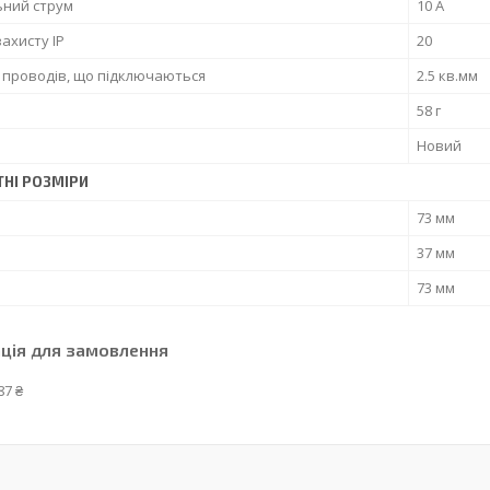
ьний струм
10 А
захисту IP
20
 проводів, що підключаються
2.5 кв.мм
58 г
Новий
ТНІ РОЗМІРИ
а
73 мм
37 мм
73 мм
ція для замовлення
87 ₴