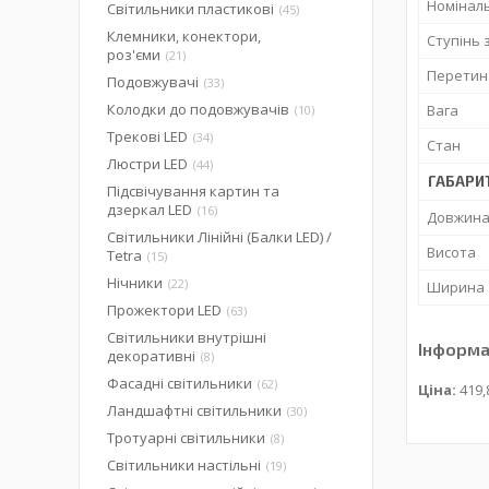
Номінал
Світильники пластикові
45
Клемники, конектори,
Ступінь 
роз'єми
21
Перетин
Подовжувачі
33
Колодки до подовжувачів
Вага
10
Трекові LED
34
Стан
Люстри LED
44
ГАБАРИ
Підсвічування картин та
дзеркал LED
16
Довжин
Світильники Лінійні (Балки LED) /
Висота
Tetra
15
Нічники
22
Ширина
Прожектори LED
63
Світильники внутрішні
Інформа
декоративні
8
Фасадні світильники
62
Ціна:
419,
Ландшафтні світильники
30
Тротуарні світильники
8
Світильники настільні
19