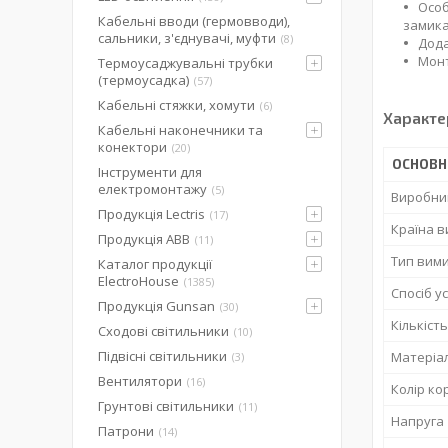
Особ
Кабельні вводи (гермовводи),
замика
сальники, з'єднувачі, муфти
8
Дода
Монт
Термоусаджувальні трубки
(термоусадка)
57
Кабельні стяжки, хомути
6
Характе
Кабельні наконечники та
конектори
20
ОСНОВН
Інструменти для
електромонтажу
5
Виробни
Продукція Lectris
17
Країна 
Продукція ABB
11
Тип вим
Каталог продукції
ElectroHouse
1385
Спосіб у
Продукція Gunsan
30
Кількіст
Сходові світильники
10
Підвісні світильники
Матеріал
3
Вентилятори
16
Колір ко
Грунтові світильники
11
Напруга
Патрони
14