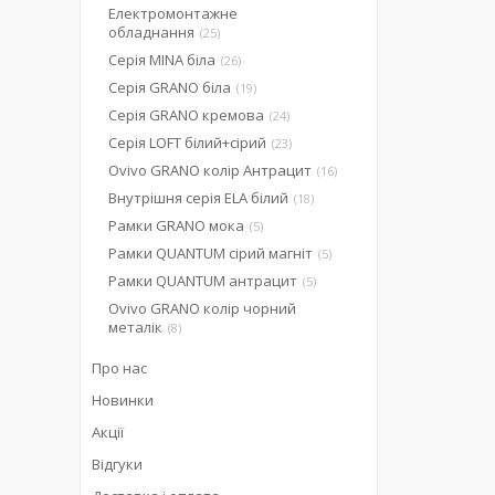
Електромонтажне
обладнання
25
Серія MINA біла
26
Серія GRANO біла
19
Серія GRANO кремова
24
Серія LOFT білий+сірий
23
Ovivo GRANO колір Антрацит
16
Внутрішня серія ELA білий
18
Рамки GRANO мока
5
Рамки QUANTUM сірий магніт
5
Рамки QUANTUM антрацит
5
Ovivo GRANO колір чорний
металік
8
Про нас
Новинки
Акції
Відгуки