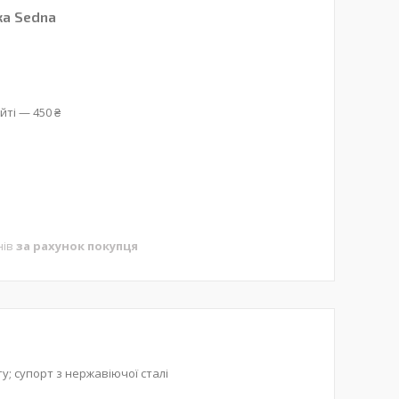
ка Sedna
йті — 450 ₴
нів
за рахунок покупця
у; супорт з нержавіючої сталі