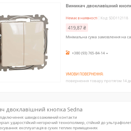
Вимикач двоклавішний кноп
Немає в наявності
Код:
SDD112118
419,87 ₴
Мінімальна сума замовлення на са
+380 (93) 765-84-14
повернення товару протягом 14 д
ч двоклавішний кнопка Sedna
підключення: швидкозажимний контакти
ріал: ударостійкий негорючий технополімер, стійкий до ультрафіолет
осування: експлуатація в сухих теплих приміщеннях