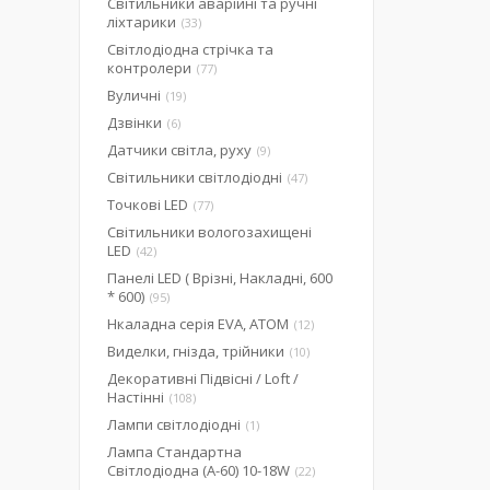
Світильники аварійні та ручні
ліхтарики
33
Світлодіодна стрічка та
контролери
77
Вуличні
19
Дзвінки
6
Датчики світла, руху
9
Світильники світлодіодні
47
Точкові LED
77
Світильники вологозахищені
LED
42
Панелі LED ( Врізні, Накладні, 600
* 600)
95
Нкаладна серія EVA, ATOM
12
Виделки, гнізда, трійники
10
Декоративні Підвісні / Loft /
Настінні
108
Лампи світлодіодні
1
Лампа Стандартна
Світлодіодна (А-60) 10-18W
22