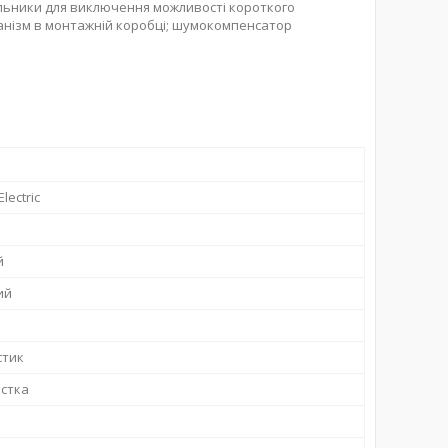
ільники для виключення можливості короткого
ханізм в монтажній коробці; шумокомпенсатор
lectric
й
ий
стик
істка