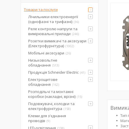
Товари та послуги
Лічильники електроенергії
(однофазні та трифазні)
36
Реле контролю напруги та
вимірювальні прилади
246
Розетки вимикачі та аксесуари
(Електрофурнітура)
1002
Мобільні аксесуари
26
Низьковольтне
обладнання
513
Продукція Schneider Electric
41
Електрощитове
обладнання
162
Розподільчі та монтажні
коробки (накладні, врізні)
15
Подовжувачі, колодки та
Вимика
електрофурнітура
158
Тип 
Клеми для з'єднання
проводів
Мате
9
Заст
LED-освітлення
138