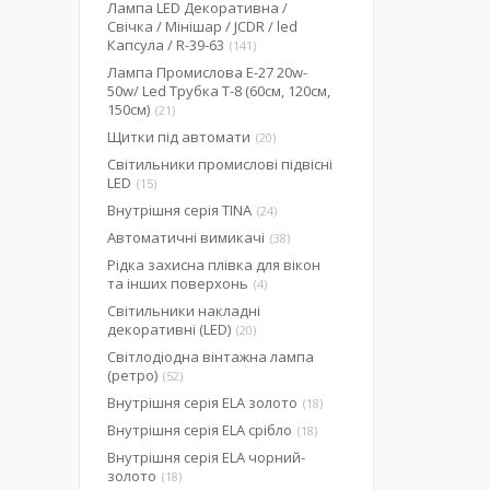
Лампа LED Декоративна /
Свічка / Мінішар / JCDR / led
Капсула / R-39-63
141
Лампа Промислова Е-27 20w-
50w/ Led Трубка Т-8 (60см, 120см,
150см)
21
Щитки під автомати
20
Світильники промислові підвісні
LED
15
Внутрішня серія TINA
24
Автоматичні вимикачі
38
Рідка захисна плівка для вікон
та інших поверхонь
4
Світильники накладні
декоративні (LED)
20
Світлодіодна вінтажна лампа
(ретро)
52
Внутрішня серія ELA золото
18
Внутрішня серія ELA срібло
18
Внутрішня серія ELA чорний-
золото
18