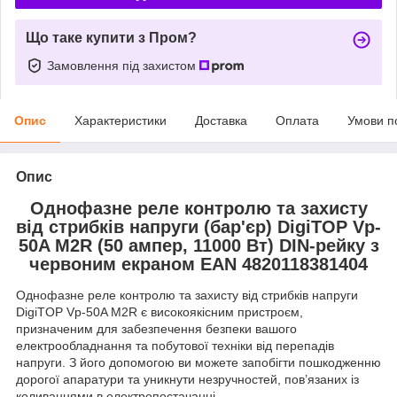
Що таке купити з Пром?
Замовлення під захистом
Опис
Характеристики
Доставка
Оплата
Умови п
Опис
Однофазне реле контролю та захисту
від стрибків напруги (бар'єр) DigiTOP Vp-
50A M2R (50 ампер, 11000 Вт) DIN-рейку з
червоним екраном EAN 4820118381404
Однофазне реле контролю та захисту від стрибків напруги
DigiTOP Vp-50A M2R є високоякісним пристроєм,
призначеним для забезпечення безпеки вашого
електрообладнання та побутової техніки від перепадів
напруги. З його допомогою ви можете запобігти пошкодженню
дорогої апаратури та уникнути незручностей, пов’язаних із
коливаннями в електропостачанні.