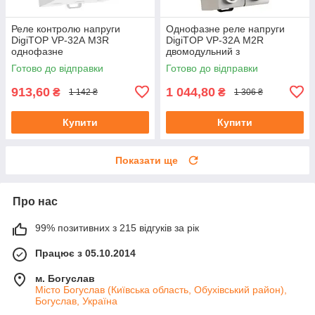
Реле контролю напруги
Однофазне реле напруги
DigiTOP VP-32А M3R
DigiTOP VP-32А M2R
однофазне
двомодульний з
термозахистом
Готово до відправки
Готово до відправки
913,60
1 044,80
₴
₴
1 142 ₴
1 306 ₴
Купити
Купити
Показати ще
Про нас
99% позитивних з 215 відгуків за рік
Працює з 05.10.2014
м. Богуслав
Місто Богуслав (Київська область, Обухівський район),
Богуслав, Україна