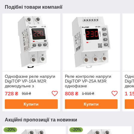
Подібні товари компанії
Однофазне реле напруги
Реле контролю напруги
Одно
DigiTOP VP-16А M2R
DigiTOP VP-25А M3R
Dig
двомодульне з
однофазне
двом
термозахистом
тер
728
808
1 1
₴
₴
910 ₴
1 010 ₴
Купити
Купити
Акційні пропозиції та новинки
–20%
–20%