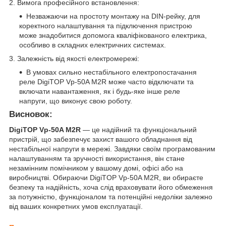
2. Вимога професійного встановлення:
Незважаючи на простоту монтажу на DIN-рейку, для
коректного налаштування та підключення пристрою
може знадобитися допомога кваліфікованого електрика,
особливо в складних електричних системах.
3. Залежність від якості електромережі:
В умовах сильно нестабільного електропостачання
реле DigiTOP Vp-50A M2R може часто відключати та
включати навантаження, як і будь-яке інше реле
напруги, що виконує свою роботу.
Висновок:
DigiTOP Vp-50A M2R
— це надійний та функціональний
пристрій, що забезпечує захист вашого обладнання від
нестабільної напруги в мережі. Завдяки своїм програмованим
налаштуванням та зручності використання, він стане
незамінним помічником у вашому домі, офісі або на
виробництві. Обираючи DigiTOP Vp-50A M2R, ви обираєте
безпеку та надійність, хоча слід враховувати його обмеження
за потужністю, функціоналом та потенційні недоліки залежно
від ваших конкретних умов експлуатації.