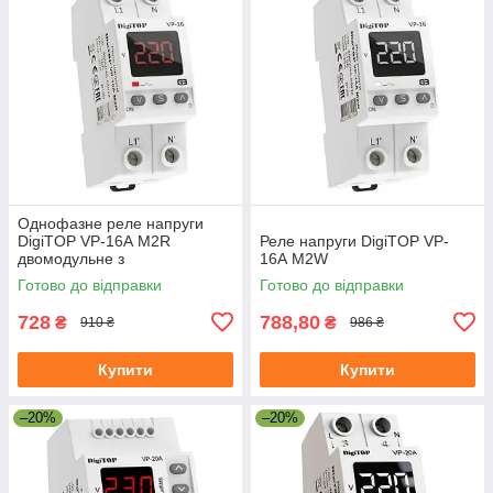
Однофазне реле напруги
DigiTOP VP-16А M2R
Реле напруги DigiTOP VP-
двомодульне з
16А M2W
термозахистом
Готово до відправки
Готово до відправки
728
788,80
₴
₴
910 ₴
986 ₴
Купити
Купити
–20%
–20%