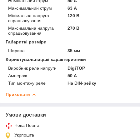
Номінальний струм
50 А
Максимальний струм
63 А
Мінімальна напруга
120 В
спрацьовування
Максимальна напруга
270 В
спрацьовування
Габаритні розміри
Ширина
35 мм
Користувальницькі характеристики
Виробник реле напруги
DigiTOP
Ампераж
50 А
Тип монтажу реле
На DIN-рейку
Приховати
Умови доставки
Нова Пошта
Укрпошта