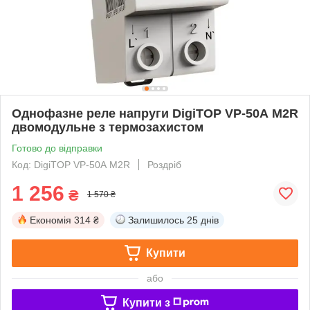
Однофазне реле напруги DigiTOP VP-50А M2R
двомодульне з термозахистом
Готово до відправки
Код: DigiTOP VP-50А M2R
Роздріб
1 256
₴
1 570 ₴
Економія
314 ₴
Залишилось
25 днів
Купити
або
Купити з