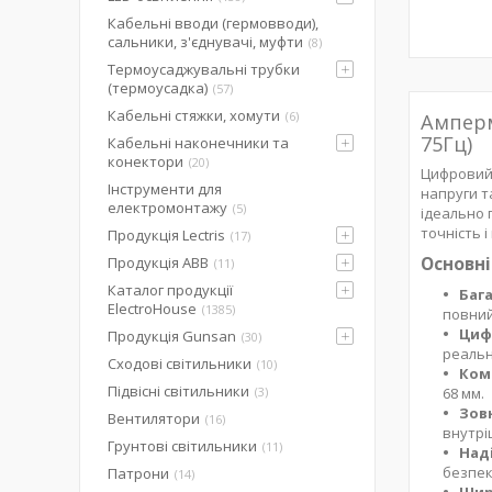
Кабельні вводи (гермовводи),
сальники, з'єднувачі, муфти
8
Термоусаджувальні трубки
(термоусадка)
57
Кабельні стяжки, хомути
6
Амперм
75Гц)
Кабельні наконечники та
конектори
20
Цифровий 
Інструменти для
напруги т
електромонтажу
5
ідеально 
точність 
Продукція Lectris
17
Основні
Продукція ABB
11
Каталог продукції
Баг
ElectroHouse
1385
повний
Циф
Продукція Gunsan
30
реальн
Сходові світильники
10
Ком
Підвісні світильники
3
68 мм.
Зов
Вентилятори
16
внутрі
Грунтові світильники
11
Наді
безпек
Патрони
14