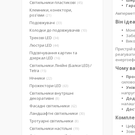
Шир
Світильники пластикові
45
Гара
Клемники, конектори,
Амперметр
роз'єми
21
Він іде
Подовжувачі
33
Колодки до подовжувачів
Моні
10
Забе
Трекові LED
34
Вико
Люстри LED
44
Пристрій 
Підсвічування картин та
реагувати
дзеркал LED
16
енергоеф
Світильники Лінійні (Балки LED) /
Чому ва
Tetra
15
Про
Нічники
22
силово
Прожектори LED
63
Уні
напруг
Світильники внутрішні
декоративні
Дод
8
налашт
Фасадні світильники
62
Дос
Ландшафтні світильники
30
Компле
Тротуарні світильники
8
Цифр
Світильники настільні
19
Зовн