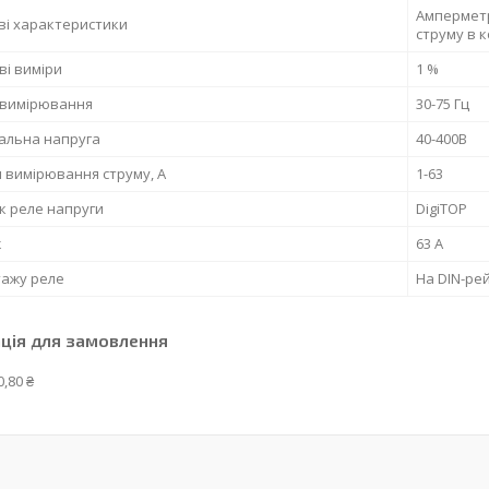
Амперметр
ві характеристики
струму в 
і виміри
1 %
 вимірювання
30-75 Гц
альна напруга
40-400В
 вимірювання струму, A
1-63
к реле напруги
DigiTOP
ж
63 А
тажу реле
На DIN-ре
ція для замовлення
0,80 ₴