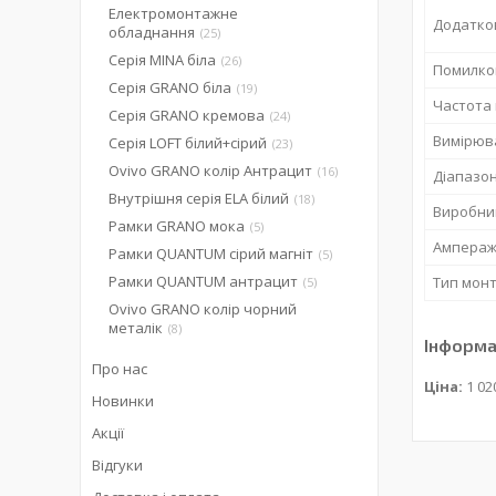
Електромонтажне
Додатко
обладнання
25
Серія MINA біла
26
Помилков
Серія GRANO біла
19
Частота
Серія GRANO кремова
24
Вимірюв
Серія LOFT білий+сірий
23
Ovivo GRANO колір Антрацит
16
Діапазон
Внутрішня серія ELA білий
18
Виробни
Рамки GRANO мока
5
Ампера
Рамки QUANTUM сірий магніт
5
Рамки QUANTUM антрацит
Тип мон
5
Ovivo GRANO колір чорний
металік
8
Інформа
Про нас
Ціна:
1 02
Новинки
Акції
Відгуки