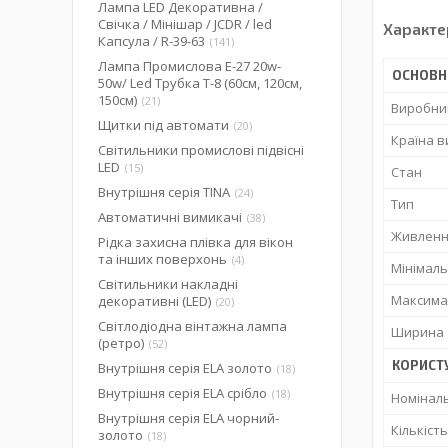
Лампа LED Декоративна /
Свічка / Мінішар / JCDR / led
Характе
Капсула / R-39-63
141
Лампа Промислова Е-27 20w-
ОСНОВН
50w/ Led Трубка Т-8 (60см, 120см,
150см)
21
Виробни
Щитки під автомати
20
Країна 
Світильники промислові підвісні
LED
15
Стан
Внутрішня серія TINA
24
Тип
Автоматичні вимикачі
38
Живленн
Рідка захисна плівка для вікон
та інших поверхонь
4
Мінімал
Світильники накладні
Максима
декоративні (LED)
20
Світлодіодна вінтажна лампа
Ширина
(ретро)
52
КОРИСТ
Внутрішня серія ELA золото
18
Внутрішня серія ELA срібло
18
Номінал
Внутрішня серія ELA чорний-
Кількіст
золото
18