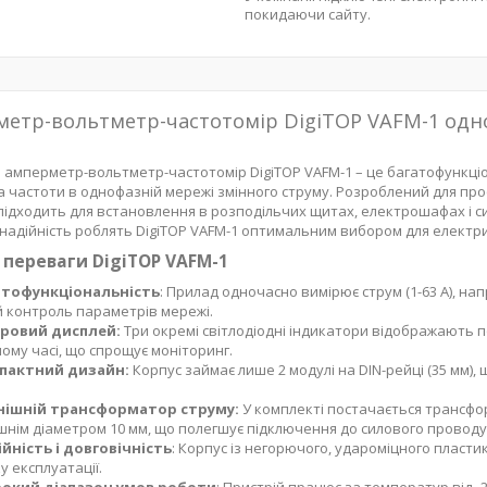
покидаючи сайту.
етр-вольтметр-частотомір DigiTOP VAFM-1 одно
амперметр-вольтметр-частотомір DigiTOP VAFM-1 – це багатофункці
а частоти в однофазній мережі змінного струму. Розроблений для пр
підходить для встановлення в розподільчих щитах, електрошафах і с
і надійність роблять DigiTOP VAFM-1 оптимальним вибором для електри
 переваги DigiTOP VAFM-1
атофункціональність
: Прилад одночасно вимірює струм (1-63 А), напр
 контроль параметрів мережі.
ровий дисплей:
Три окремі світлодіодні індикатори відображають п
ому часі, що спрощує моніторинг.
пактний дизайн:
Корпус займає лише 2 модулі на DIN-рейці (35 мм), 
нішній трансформатор струму:
У комплекті постачається трансфо
шнім діаметром 10 мм, що полегшує підключення до силового проводу 
йність і довговічність
: Корпус із негорючого, удароміцного пласти
у експлуатації.