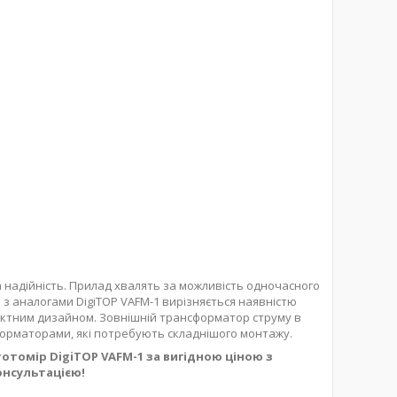
а надійність. Прилад хвалять за можливість одночасного
з аналогами DigiTOP VAFM-1 вирізняється наявністю
мпактним дизайном. Зовнішній трансформатор струму в
сформаторами, які потребують складнішого монтажу.
томір DigiTOP VAFM-1 за вигідною ціною з
онсультацією!