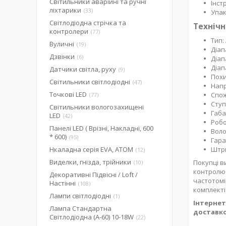
Світильники аварійні та ручні
Інст
ліхтарики
33
Упак
Світлодіодна стрічка та
Технічн
контролери
77
Тип:
Вуличні
19
Діап
Дзвінки
6
Діап
Діап
Датчики світла, руху
9
Похи
Світильники світлодіодні
47
Напр
Точкові LED
Спож
77
Ступ
Світильники вологозахищені
Габар
LED
42
Робо
Панелі LED ( Врізні, Накладні, 600
Воло
* 600)
95
Гаран
Нкаладна серія EVA, ATOM
Штри
12
Виделки, гнізда, трійники
Покупці в
10
контролю 
Декоративні Підвісні / Loft /
частотомі
Настінні
108
комплекті
Лампи світлодіодні
1
Інтернет
Лампа Стандартна
доставко
Світлодіодна (А-60) 10-18W
22