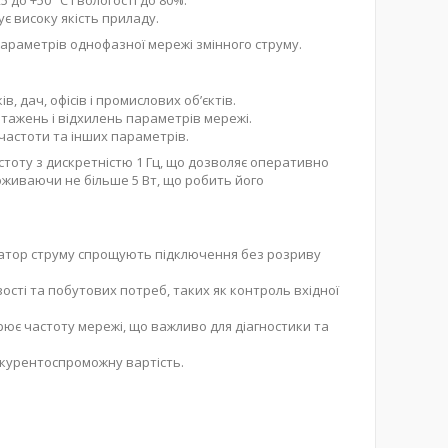
 до +50 °C і вологості до 80%.
є високу якість приладу.
раметрів однофазної мережі змінного струму.
 дач, офісів і промислових об’єктів.
ажень і відхилень параметрів мережі.
частоти та інших параметрів.
частоту з дискретністю 1 Гц, що дозволяє оперативно
поживаючи не більше 5 Вт, що робить його
атор струму спрощують підключення без розриву
ості та побутових потреб, таких як контроль вхідної
ірює частоту мережі, що важливо для діагностики та
онкурентоспроможну вартість.