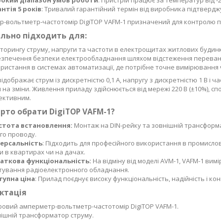
окий діапазон умов роботи
: Пристрій працює за температур від -25
нтія 5 років
: Тривалий гарантійний термін від виробника підтверджу
-вольтметр-частотомір DigiTOP VAFM-1 призначений для контролю па
ально підходить для:
торингу струму, напруги та частоти в електрощитах житлових будинків,
зпечення безпеки електрообладнання шляхом відстеження перевант
ристання в системах автоматизації, де потрібне точне вимірювання 
відображає струм із дискретністю 0,1 А, напругу з дискретністю 1 В і 
 на зміни. Живлення приладу здійснюється від мережі 220 В (±10%), с
ективним.
рто обрати DigiTOP VAFM-1?
стота встановлення:
Монтаж на DIN-рейку та зовнішній трансформ
го проводу.
версальність
: Підходить для професійного використання в промислов
и в квартирах чи на дачах.
аткова функціональність:
На відміну від моделі AVM-1, VAFM-1 вим
ування радіоелектронного обладнання.
тупна ціна
: Прилад поєднує високу функціональність, надійність і к
ктація
овий амперметр-вольтметр-частотомір DigiTOP VAFM-1.
ішній трансформатор струму.