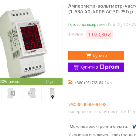
Амперметр-вольтметр-часто
(1-63А 40-400B AC 30-75Гц)
Готово до відправки
Код:
DigiTOP V
1 020,80 ₴
1 276 ₴
Купити
Купити з
–20%
24 дні
+380 (93) 765-84-14
повернення товару протягом 14 д
У компанії підключені електронні 