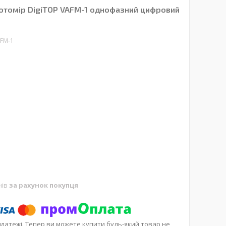
томір DigiTOP VAFM-1 однофазний цифровий
AFM-1
нів
за рахунок покупця
платежі. Тепер ви можете купити будь-який товар не