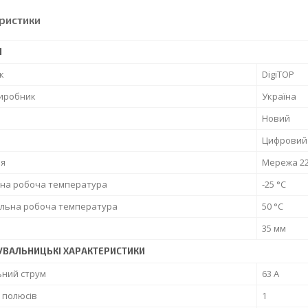
ристики
І
к
DigiTOP
виробник
Україна
Новий
Цифровий
я
Мережа 2
ьна робоча температура
-25 °С
льна робоча температура
50 °С
35 мм
УВАЛЬНИЦЬКІ ХАРАКТЕРИСТИКИ
ьний струм
63 А
ь полюсів
1