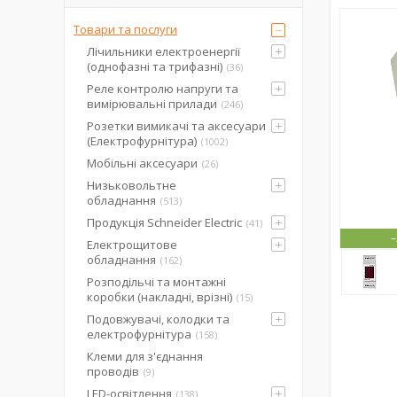
Товари та послуги
Лічильники електроенергії
(однофазні та трифазні)
36
Реле контролю напруги та
вимірювальні прилади
246
Розетки вимикачі та аксесуари
(Електрофурнітура)
1002
Мобільні аксесуари
26
Низьковольтне
обладнання
513
Продукція Schneider Electric
41
Електрощитове
обладнання
162
Розподільчі та монтажні
коробки (накладні, врізні)
15
Подовжувачі, колодки та
електрофурнітура
158
Клеми для з'єднання
проводів
9
LED-освітлення
138