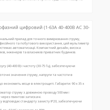
фазний цифровий (1-63А 40-400B AC 30-
ональний прилад для точного вимірювання струму,
офесійного та побутового використання, цей мультиметр
истемах автоматизації. Компактний дизайн, висока
ків, інженерів та власників приватних будинків.
угу (40-400 В) і частоту (30-75 Гц), забезпечуючи
оточні значення струму, напруги та частоти в
що економить місце в електрощиті. Габарити: 90 х 35 х
рматор струму з довжиною проводу 500 мм і
через гвинтові затискачі.
ку відповідає стандарту захисту IP20, забезпечуючи