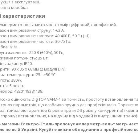
рукція з експлуатації.
овна коробка.
і характеристики
 Амперметр-вольтметр-частотомір цифровий, однофазний.
азон вимірювання струму: 1-63 А.
азон вимірювання напруги: 40-400 В, 50 Гц (±1).
азон вимірювання частоти: 30-75 Гц.
бка: ≤1%.
уга живлення: 220 В (±10%), 50 Гц.
ивана потужність: ≤5 Вт.
інь захисту: IP20.
ити: 90 х 35 х 68 мм (2 модулі DIN).
ча температура: -25…+50 °C.
гість: ≤80%.
тія: 5 років.
х-код: 4820118381138.
исоко оцінюють DigiTOP VAFM-1 за точність, простоту встановлення т
трьох параметрів, що особливо зручно для професіоналів. Порівняно 
ра, тривалою гарантією (5 років проти 2-3 років у конкурентів) і ко
 спрощує встановлення, на відміну від моделей із внутрішніми тран
-магазин Електро-Стиль пропонує амперметр-вольтметр-часто
ю по всій Україні. Купуйте якісне обладнання з професійною к