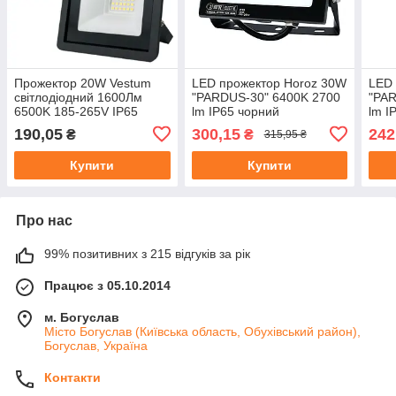
Прожектор 20W Vestum
LED прожектор Horoz 30W
LED 
світлодіодний 1600Лм
"PARDUS-30" 6400K 2700
"PAR
6500K 185-265V IP65
lm IP65 чорний
lm I
190,05
300,15
242
₴
₴
315,95 ₴
Купити
Купити
Про нас
99% позитивних з 215 відгуків за рік
Працює з 05.10.2014
м. Богуслав
Місто Богуслав (Київська область, Обухівський район),
Богуслав, Україна
Контакти