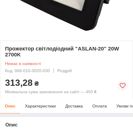
Прожектор світлодіодний "ASLAN-20" 20W
2700K
Немає в наявності
Код: 068-010-0020-030
Роздріб
313,28
₴
Мінімальна сума замовлення на сайті — 450 ₴
Опис
Характеристики
Доставка
Оплата
Умови п
Опис