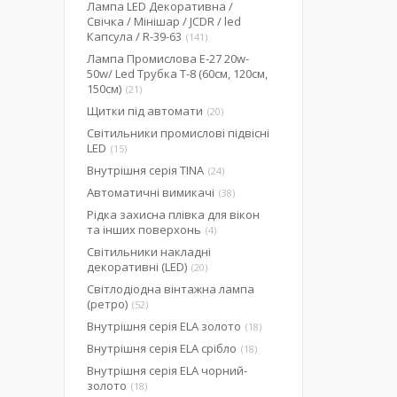
Лампа LED Декоративна /
Свічка / Мінішар / JCDR / led
Капсула / R-39-63
141
Лампа Промислова Е-27 20w-
50w/ Led Трубка Т-8 (60см, 120см,
150см)
21
Щитки під автомати
20
Світильники промислові підвісні
LED
15
Внутрішня серія TINA
24
Автоматичні вимикачі
38
Рідка захисна плівка для вікон
та інших поверхонь
4
Світильники накладні
декоративні (LED)
20
Світлодіодна вінтажна лампа
(ретро)
52
Внутрішня серія ELA золото
18
Внутрішня серія ELA срібло
18
Внутрішня серія ELA чорний-
золото
18