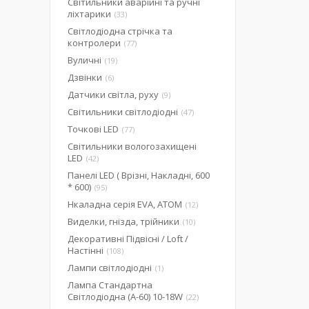
Світильники аварійні та ручні
ліхтарики
33
Світлодіодна стрічка та
контролери
77
Вуличні
19
Дзвінки
6
Датчики світла, руху
9
Світильники світлодіодні
47
Точкові LED
77
Світильники вологозахищені
LED
42
Панелі LED ( Врізні, Накладні, 600
* 600)
95
Нкаладна серія EVA, ATOM
12
Виделки, гнізда, трійники
10
Декоративні Підвісні / Loft /
Настінні
108
Лампи світлодіодні
1
Лампа Стандартна
Світлодіодна (А-60) 10-18W
22