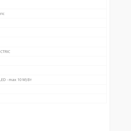
ric
CTRIC
LED - max 10 W) Вт