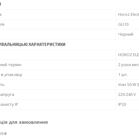
І
к
Horoz Elect
ля
GU10
Чорний
УВАЛЬНИЦЬКІ ХАРАКТЕРИСТИКИ
HOROZ ELE
ний термін
2 роки мес
ь в упаковці
1 шт.
сть
max 50 W (
напруга
220-240 V
захисту IP
IP20
ція для замовлення
59 ₴