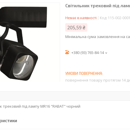
Світильник трековий під ла
Немає в наявності
Код:
115-002-000
205,59 ₴
Мінімальна сума замовлення на са
+380 (93) 765-84-14
повернення товару протягом 14 д
к трековий під лампу MR16 "RABAT" чорний
ристики