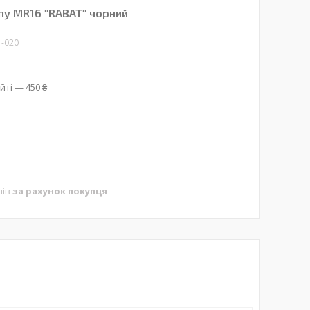
мпу MR16 "RABAT" чорний
1-020
йті — 450 ₴
нів
за рахунок покупця