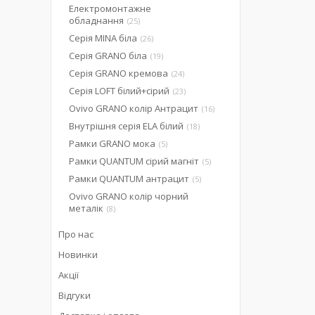
Електромонтажне
обладнання
25
Серія MINA біла
26
Серія GRANO біла
19
Серія GRANO кремова
24
Серія LOFT білий+сірий
23
Ovivo GRANO колір Антрацит
16
Внутрішня серія ELA білий
18
Рамки GRANO мока
5
Рамки QUANTUM сірий магніт
5
Рамки QUANTUM антрацит
5
Ovivo GRANO колір чорний
металік
8
Про нас
Новинки
Акції
Відгуки