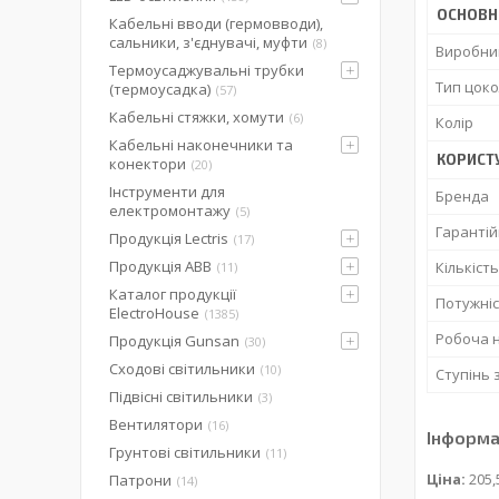
ОСНОВН
Кабельні вводи (гермовводи),
сальники, з'єднувачі, муфти
8
Виробни
Термоусаджувальні трубки
Тип цоко
(термоусадка)
57
Кабельні стяжки, хомути
6
Колір
Кабельні наконечники та
КОРИСТ
конектори
20
Інструменти для
Бренда
електромонтажу
5
Гарантій
Продукція Lectris
17
Продукція ABB
Кількіст
11
Каталог продукції
Потужні
ElectroHouse
1385
Робоча 
Продукція Gunsan
30
Сходові світильники
10
Ступінь 
Підвісні світильники
3
Вентилятори
16
Інформа
Грунтові світильники
11
Ціна:
205,
Патрони
14