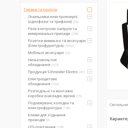
Товари та послуги
Лічильники електроенергії
(однофазні та трифазні)
36
Реле контролю напруги та
вимірювальні прилади
246
Розетки вимикачі та аксесуари
(Електрофурнітура)
1002
Мобільні аксесуари
26
Низьковольтне
обладнання
513
Продукція Schneider Electric
41
Електрощитове
обладнання
162
Розподільчі та монтажні
коробки (накладні, врізні)
15
Подовжувачі, колодки та
Світильни
електрофурнітура
158
Клеми для з'єднання
Характе
проводів
9
LED-освітлення
138