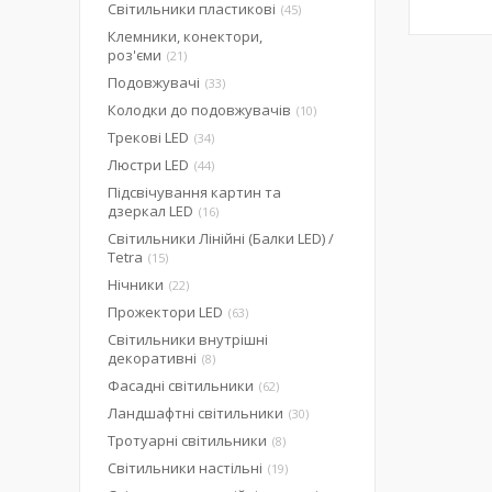
Світильники пластикові
45
Клемники, конектори,
роз'єми
21
Подовжувачі
33
Колодки до подовжувачів
10
Трекові LED
34
Люстри LED
44
Підсвічування картин та
дзеркал LED
16
Світильники Лінійні (Балки LED) /
Tetra
15
Нічники
22
Прожектори LED
63
Світильники внутрішні
декоративні
8
Фасадні світильники
62
Ландшафтні світильники
30
Тротуарні світильники
8
Світильники настільні
19