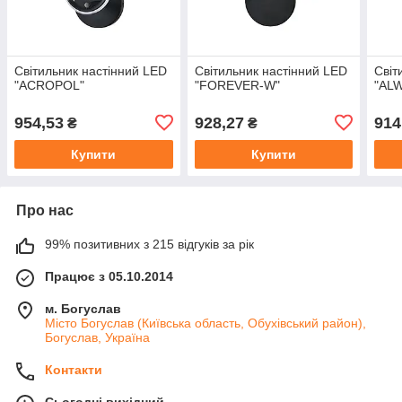
Світильник настінний LED
Світильник настінний LED
Світ
"ACROPOL"
"FOREVER-W"
"AL
954,53
928,27
914
₴
₴
Купити
Купити
Про нас
99% позитивних з 215 відгуків за рік
Працює з 05.10.2014
м. Богуслав
Місто Богуслав (Київська область, Обухівський район),
Богуслав, Україна
Контакти
Сьогодні вихідний