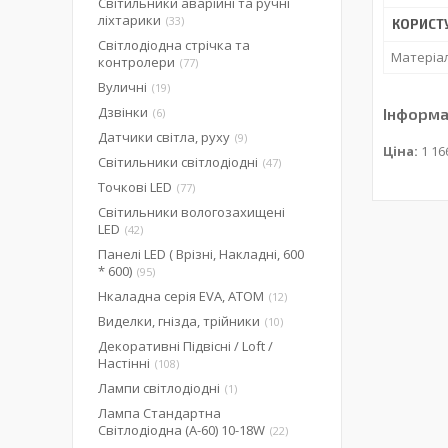
Світильники аварійні та ручні
ліхтарики
33
КОРИСТ
Світлодіодна стрічка та
Матеріал
контролери
77
Вуличні
19
Дзвінки
Інформа
6
Датчики світла, руху
9
Ціна:
1 16
Світильники світлодіодні
47
Точкові LED
77
Світильники вологозахищені
LED
42
Панелі LED ( Врізні, Накладні, 600
* 600)
95
Нкаладна серія EVA, ATOM
12
Виделки, гнізда, трійники
10
Декоративні Підвісні / Loft /
Настінні
108
Лампи світлодіодні
1
Лампа Стандартна
Світлодіодна (А-60) 10-18W
22