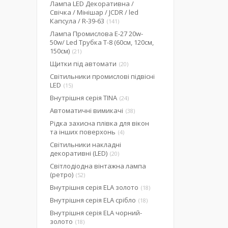
Лампа LED Декоративна /
Свічка / Мінішар / JCDR / led
Капсула / R-39-63
141
Лампа Промислова Е-27 20w-
50w/ Led Трубка Т-8 (60см, 120см,
150см)
21
Щитки під автомати
20
Світильники промислові підвісні
LED
15
Внутрішня серія TINA
24
Автоматичні вимикачі
38
Рідка захисна плівка для вікон
та інших поверхонь
4
Світильники накладні
декоративні (LED)
20
Світлодіодна вінтажна лампа
(ретро)
52
Внутрішня серія ELA золото
18
Внутрішня серія ELA срібло
18
Внутрішня серія ELA чорний-
золото
18