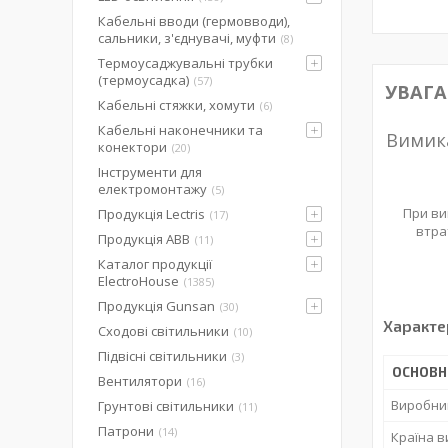
Кабельні вводи (гермовводи),
сальники, з'єднувачі, муфти
8
Термоусаджувальні трубки
(термоусадка)
57
УВАГА
Кабельні стяжки, хомути
6
Кабельні наконечники та
Вимика
конектори
20
Інструменти для
електромонтажу
5
При ви
Продукція Lectris
17
втрат
Продукція ABB
11
Каталог продукції
ElectroHouse
1385
Продукція Gunsan
30
Характе
Сходові світильники
10
Підвісні світильники
3
ОСНОВН
Вентилятори
16
Виробни
Грунтові світильники
11
Патрони
14
Країна 