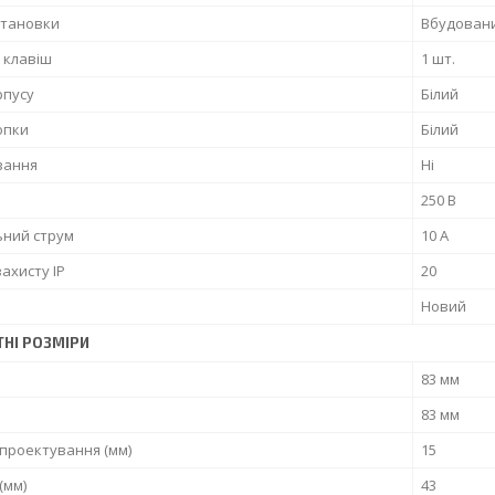
становки
Вбудован
ь клавіш
1 шт.
рпусу
Білий
опки
Білий
вання
Ні
250 В
ьний струм
10 А
захисту IP
20
Новий
ТНІ РОЗМІРИ
83 мм
83 мм
проектування (мм)
15
(мм)
43