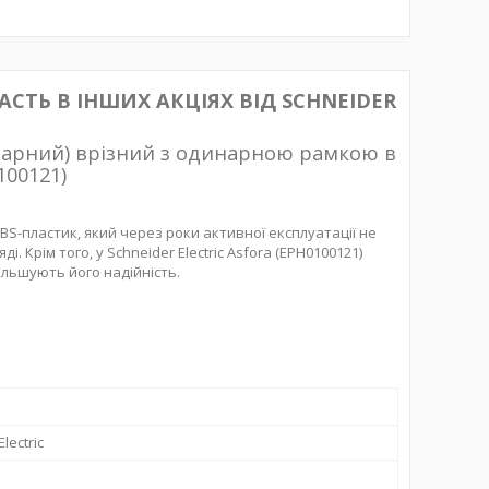
УЧАСТЬ В ІНШИХ АКЦІЯХ ВІД SCHNEIDER
инарний) врізний з одинарною рамкою в
100121)
BS-пластик, який через роки активної експлуатації не
 Крім того, у Schneider Electric Asfora (EPH0100121)
ільшують його надійність.
lectric