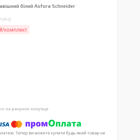
авішний білий Asfora Schneider
1(8+2)
 ₴/комплект
нів
за рахунок покупця
платежі. Тепер ви можете купити будь-який товар не