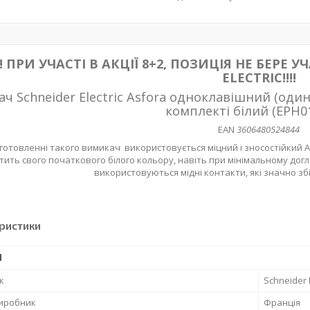
! ПРИ УЧАСТІ В АКЦІЇ 8+2, ПОЗИЦІЯ НЕ БЕРЕ 
ELECTRIC!!!!
ч Schneider Electric Asfora одноклавішний (од
комплекті білий (EPH0
EAN
3606480524844
готовленні такого вимикач використовується міцний і зносостійкий A
ить свого початкового білого кольору, навіть при мінімальному догляді.
використовуються мідні контакти, які значно зб
ристики
І
к
Schneider E
виробник
Франція