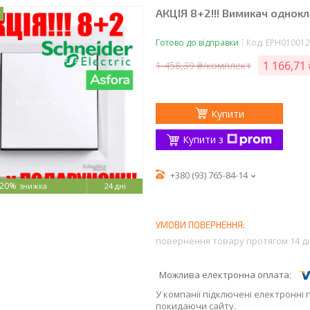
АКЦІЯ 8+2!!! Вимикач однокл
Готово до відправки
Код:
EPH010012
1 166,71
1 458,39 ₴/комплект
Купити
Купити з
+380 (93) 765-84-14
–20%
24 дні
повернення товару протягом 14 д
У компанії підключені електронні 
покидаючи сайту.