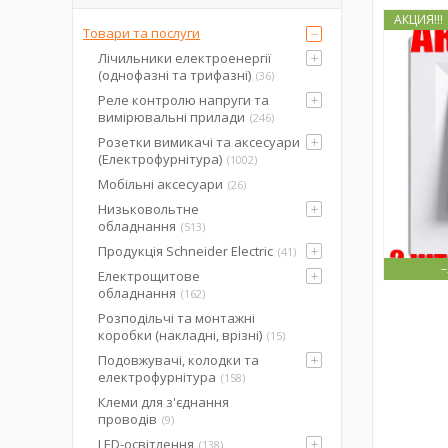
АКЦИЯ!!!
Товари та послуги
Лічильники електроенергії
(однофазні та трифазні)
36
Реле контролю напруги та
вимірювальні прилади
246
Розетки вимикачі та аксесуари
(Електрофурнітура)
1002
Мобільні аксесуари
26
Низьковольтне
обладнання
513
Продукція Schneider Electric
41
Електрощитове
обладнання
162
Розподільчі та монтажні
коробки (накладні, врізні)
15
Подовжувачі, колодки та
електрофурнітура
158
Клеми для з'єднання
проводів
9
LED-освітлення
138