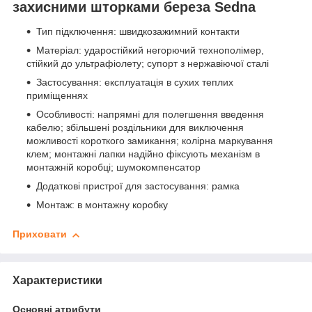
захисними шторками береза Sedna
Тип підключення: швидкозажимний контакти
Матеріал: ударостійкий негорючий технополімер,
стійкий до ультрафіолету; супорт з нержавіючої сталі
Застосування: експлуатація в сухих теплих
приміщеннях
Особливості: напрямні для полегшення введення
кабелю; збільшені роздільники для виключення
можливості короткого замикання; колірна маркування
клем; монтажні лапки надійно фіксують механізм в
монтажній коробці; шумокомпенсатор
Додаткові пристрої для застосування: рамка
Монтаж: в монтажну коробку
Приховати
Характеристики
Основні атрибути