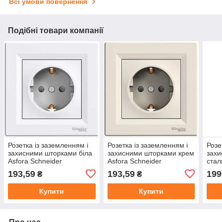
Всі умови повернення
Подібні товари компанії
Розетка із заземленням і
Розетка із заземленням і
Розе
захисними шторками біла
захисними шторками крем
зах
Asfora Schneider
Asfora Schneider
стал
193,59
193,59
199
₴
₴
Купити
Купити