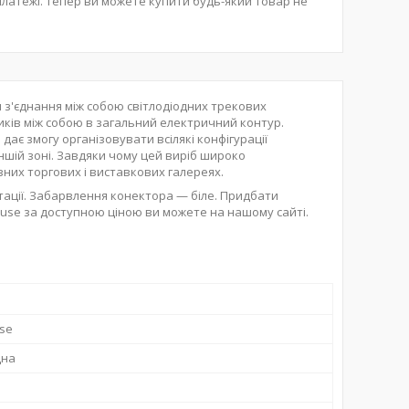
платежі. Тепер ви можете купити будь-який товар не
 з'єднання між собою світлодіодних трекових
ьників між собою в загальний електричний контур.
дає змогу організовувати всілякі конфігурації
іншій зоні. Завдяки чому цей виріб широко
зних торгових і виставкових галереях.
тації. Забарвлення конектора — біле. Придбати
House за доступною ціною ви можете на нашому сайті.
use
дна