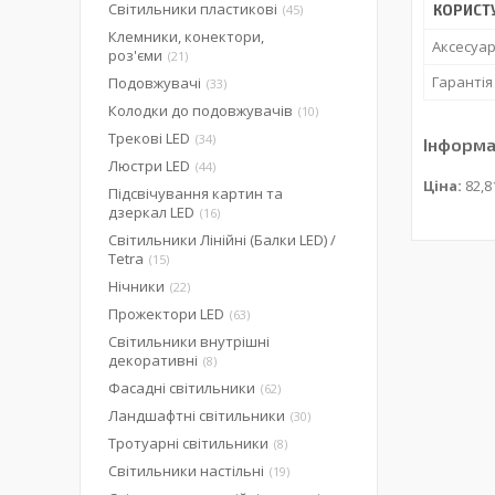
Світильники пластикові
45
КОРИСТ
Клемники, конектори,
Аксесуар
роз'єми
21
Гарантія
Подовжувачі
33
Колодки до подовжувачів
10
Трекові LED
34
Інформа
Люстри LED
44
Ціна:
82,8
Підсвічування картин та
дзеркал LED
16
Світильники Лінійні (Балки LED) /
Tetra
15
Нічники
22
Прожектори LED
63
Світильники внутрішні
декоративні
8
Фасадні світильники
62
Ландшафтні світильники
30
Тротуарні світильники
8
Світильники настільні
19