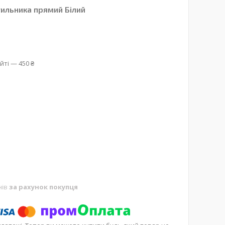
тильника прямий Білий
йті — 450 ₴
нів
за рахунок покупця