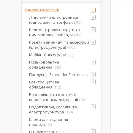
Товари та послуги
Лічильники електроенергії
(однофазні та трифазні)
36
Реле контролю напруги та
вимірювальні прилади
246
Розетки вимикачі та аксесуари
(Електрофурнітура)
1002
Мобільні аксесуари
26
Низьковольтне
обладнання
513
Продукція Schneider Electric
41
Електрощитове
обладнання
162
Розподільчі та монтажні
коробки (накладні, врізні)
15
Подовжувачі, колодки та
електрофурнітура
158
Клеми для з'єднання
проводів
9
LED-освітлення
138