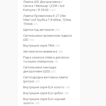
Лампа LED Декоративна /
Свічка / Мінішар / JCDR / led
Капсула / R-39-63
141
Лампа Промислова Е-27 20w-
50w/ Led Трубка Т-8 (60см, 120см,
150см)
21
Щитки під автомати
20
Світильники промислові підвісні
LED
15
Внутрішня серія TINA
24
Автоматичні вимикачі
38
Рідка захисна плівка для вікон
та інших поверхонь
4
Світильники накладні
декоративні (LED)
20
Світлодіодна вінтажна лампа
(ретро)
52
Внутрішня серія ELA золото
18
Внутрішня серія ELA срібло
18
Внутрішня серія ELA чорний-
золото
18