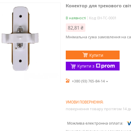
Конектор для трекового сві
В наявності
Код:
EH-TC-0001
82,81 ₴
Мінімальна сума замовлення на са
Купити
Купити з
+380 (93) 765-84-14
повернення товару протягом 14 д