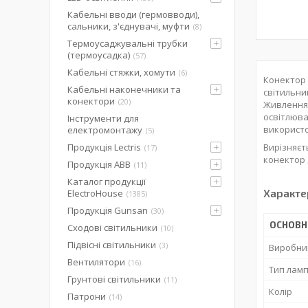
Кабельні вводи (гермовводи),
сальники, з'єднувачі, муфти
8
Термоусаджувальні трубки
(термоусадка)
57
Кабельні стяжки, хомути
6
Конектор 
Кабельні наконечники та
світильни
конектори
20
Живлення 
освітлюва
Інструменти для
використо
електромонтажу
5
Продукція Lectris
Вирізняєт
17
конектор 
Продукція ABB
11
Каталог продукції
Характе
ElectroHouse
1385
Продукція Gunsan
30
ОСНОВН
Сходові світильники
10
Підвісні світильники
3
Виробни
Вентилятори
16
Тип лам
Грунтові світильники
11
Колір
Патрони
14