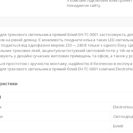
У компанії підключені електронні 
покидаючи сайту.
для трекового світильника прямий Білий EH-TC-0001 застосовують для
ків на рівній ділянці. Є можливість поєднати кілька таких LED-світил
подається від однофазної мережі 220 — 240 В тільки з одного боку. Це 
льних трекових ліній, акцентуючи потужний світловий потік у тій чи 
вують у дизайні сучасних житлових приміщень та офісів, а також у рі
ься простотою і зручністю монтажу, надійністю й безпекою в експлуа
для трекового світильника прямий білий EH-TC-0001 компанії Electro
ристики
І
к
ElectroHo
пи
Світлодіо
Білий