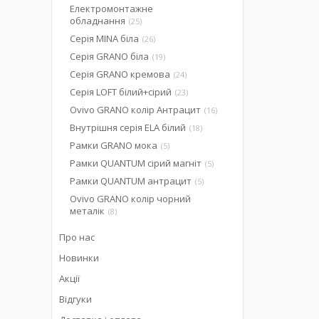
Електромонтажне
обладнання
25
Серія MINA біла
26
Серія GRANO біла
19
Серія GRANO кремова
24
Серія LOFT білий+сірий
23
Ovivo GRANO колір Антрацит
16
Внутрішня серія ELA білий
18
Рамки GRANO мока
5
Рамки QUANTUM сірий магніт
5
Рамки QUANTUM антрацит
5
Ovivo GRANO колір чорний
металік
8
Про нас
Новинки
Акції
Відгуки