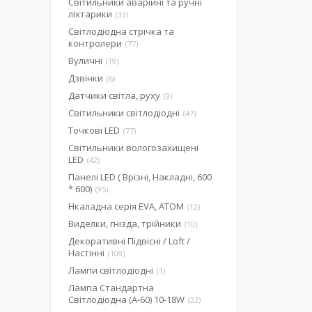
Світильники аварійні та ручні
ліхтарики
33
Світлодіодна стрічка та
контролери
77
Вуличні
19
Дзвінки
6
Датчики світла, руху
9
Світильники світлодіодні
47
Точкові LED
77
Світильники вологозахищені
LED
42
Панелі LED ( Врізні, Накладні, 600
* 600)
95
Нкаладна серія EVA, ATOM
12
Виделки, гнізда, трійники
10
Декоративні Підвісні / Loft /
Настінні
108
Лампи світлодіодні
1
Лампа Стандартна
Світлодіодна (А-60) 10-18W
22