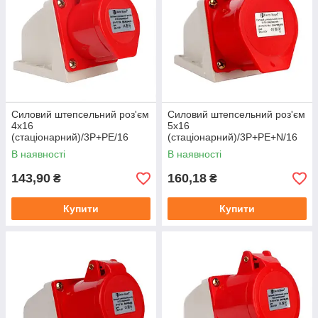
Силовий штепсельний роз'єм
Силовий штепсельний роз'єм
4x16
5x16
(стаціонарний)/3P+PE/16
(стаціонарний)/3P+PE+N/16
А/380 — 415 В/IP44
А/380 — 415 В/IP44
В наявності
В наявності
143,90
160,18
₴
₴
Купити
Купити