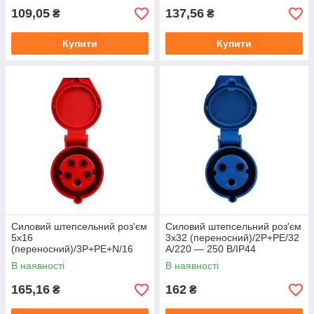
109,05
137,56
₴
₴
Купити
Купити
Силовий штепсельний роз'єм
Силовий штепсельний роз'єм
5x16
3x32 (переносний)/2P+PE/32
(переносний)/3P+PE+N/16
A/220 — 250 В/IP44
А/380 — 415 В/IP44
В наявності
В наявності
165,16
162
₴
₴