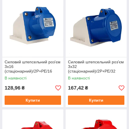
Силовий штепсельний роз'єм
Силовий штепсельний роз'єм
3x16
3x32
(стаціонарний)/2P+PE/16
(стаціонарний)/2P+PE/32
А/220 — 250 В/IP44
A/220 — 250 В/IP44
В наявності
В наявності
128,96
167,42
₴
₴
Купити
Купити