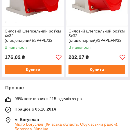
Силовий штепсельний роз'єм
Силовий штепсельний роз'єм
4x32
5x32
(стаціонарний)/3P+PE/32
(стаціонарний)/3P+PE+N/32
A/380 — 415 В/IP44
A/380 — 415 В/IP44
В наявності
В наявності
176,02
202,27
₴
₴
Купити
Купити
Про нас
99% позитивних з 215 відгуків за рік
Працює з 05.10.2014
м. Богуслав
Місто Богуслав (Київська область, Обухівський район),
Богуслав, Україна