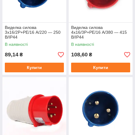
Виделка силова
Виделка силова
3x16/2P+PE/16 А/220 — 250
4x16/3P+PE/16 А/380 — 415
В/IP44
В/IP44
В наявності
В наявності
89,14
108,60
₴
₴
Купити
Купити