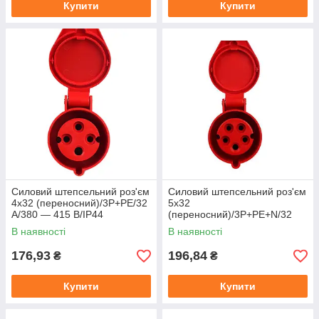
Купити
Купити
Силовий штепсельний роз'єм
Силовий штепсельний роз'єм
4x32 (переносний)/3P+PE/32
5х32
A/380 — 415 В/IP44
(переносний)/3P+PE+N/32
A/380 — 415 В/IP44
В наявності
В наявності
176,93
196,84
₴
₴
Купити
Купити