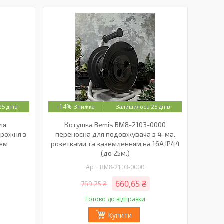
–14%
5 днів
Залишилось 25 днів
для
Котушка Bemis BM8-2103-0000
орожня з
переносна для подовжувача з 4-ма.
ням
розетками та заземленням на 16А IP44
(до 25м.)
BM8-2103-0000
660,65 ₴
769,25 ₴
Готово до відправки
Купити