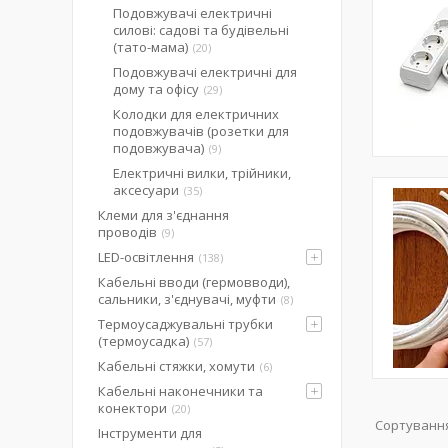
Подовжувачі електричні
силові: садові та будівельні
(тато-мама)
20
Подовжувачі електричні для
дому та офісу
29
Колодки для електричних
подовжувачів (розетки для
подовжувача)
9
Електричні вилки, трійники,
аксесуари
35
Клеми для з'єднання
проводів
9
LED-освітлення
138
Кабельні вводи (гермовводи),
сальники, з'єднувачі, муфти
8
Термоусаджувальні трубки
(термоусадка)
57
Кабельні стяжки, хомути
6
Кабельні наконечники та
конектори
20
Інструменти для