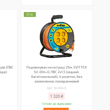
25 м.
рів (ПВС
Подовжувач на котушці 25м, SVITTEX
ізда)
SV-004-О, ПВС 2х1.5 (мідний,
багатожильний), 4 розетки, без
заземлення, помаранчевий
SV-004-О
1 320 ₴
Готово до відправки