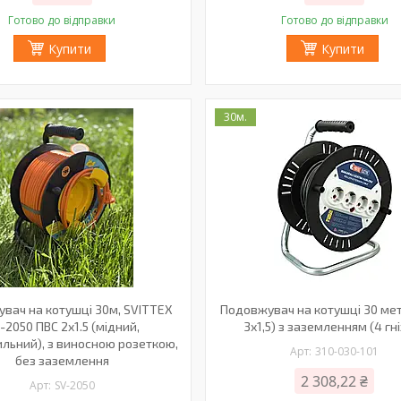
Готово до відправки
Готово до відправки
Купити
Купити
30м.
вач на котушці 30м, SVITTEX
Подовжувач на котушці 30 мет
-2050 ПВС 2х1.5 (мідний,
3х1,5) з заземленням (4 гн
льний), з виносною розеткою,
310-030-101
без заземлення
2 308,22 ₴
SV-2050