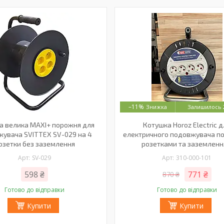
–11%
Залишилось 2
а велика MAXI+ порожня для
Котушка Horoz Electric 
увача SVITTEX SV-029 на 4
електричного подовжувача п
озетки без заземлення
розетками та заземлен
SV-029
310-000-101
598 ₴
771 ₴
870 ₴
Готово до відправки
Готово до відправки
Купити
Купити