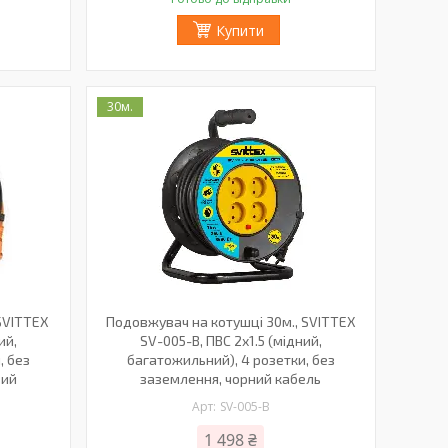
Купити
30м.
SVITTEX
Подовжувач на котушці 30м., SVITTEX
ий,
SV-005-B, ПВС 2х1.5 (мідний,
, без
багатожильний), 4 розетки, без
вий
заземлення, чорний кабель
SV-005-В
1 498 ₴