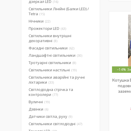
дзеркал LED
16
Світильники Лінійні (Балки LED) /
Tetra
15
Нічники
22
Прожектори LED
63
Світильники внутрішні
декоративні
8
Фасадні світильники
62
Ландшафтні світильники
30
Тротуарні світильники
8
–14%
Світильники настільні
19
Світильники аварійні та ручні
Котушка 
ліхтарики
33
подовж
Світлодіодна стрічка та
заземл
контролери
77
Вуличні
19
Дзвінки
6
Датчики світла, руху
9
Світильники світлодіодні
47