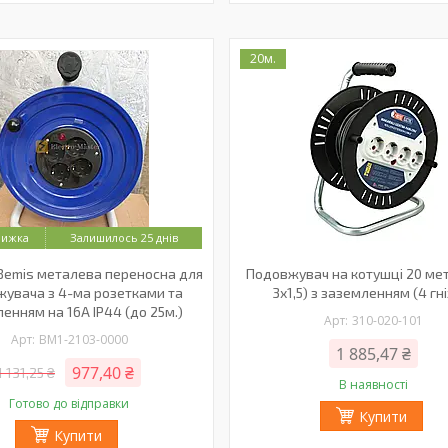
20м.
Залишилось 25 днів
Bemis металева переносна для
Подовжувач на котушці 20 мет
увача з 4-ма розетками та
3х1,5) з заземленням (4 гн
енням на 16А IP44 (до 25м.)
310-020-101
BM1-2103-0000
1 885,47 ₴
977,40 ₴
1 131,25 ₴
В наявності
Готово до відправки
Купити
Купити