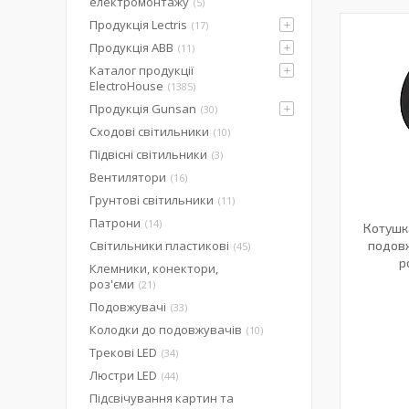
електромонтажу
5
Продукція Lectris
17
Продукція ABB
11
Каталог продукції
ElectroHouse
1385
Продукція Gunsan
30
Сходові світильники
10
Підвісні світильники
3
Вентилятори
16
Грунтові світильники
11
Патрони
14
Котушк
Світильники пластикові
подовж
45
р
Клемники, конектори,
роз'єми
21
Подовжувачі
33
Колодки до подовжувачів
10
Трекові LED
34
Люстри LED
44
Підсвічування картин та