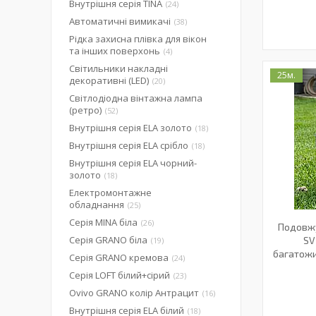
Внутрішня серія TINA
24
Автоматичні вимикачі
38
Рідка захисна плівка для вікон
та інших поверхонь
4
Світильники накладні
25м.
декоративні (LED)
20
Світлодіодна вінтажна лампа
(ретро)
52
Внутрішня серія ELA золото
18
Внутрішня серія ELA срібло
18
Внутрішня серія ELA чорний-
золото
18
Електромонтажне
обладнання
25
Серія MINA біла
26
Подовжу
Серія GRANO біла
SV
19
багатожи
Серія GRANO кремова
24
Серія LOFT білий+сірий
23
Ovivo GRANO колір Антрацит
16
Внутрішня серія ELA білий
18