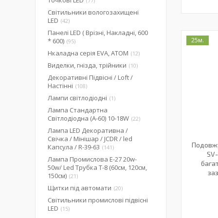
Точкові LED
77
Світильники вологозахищені
LED
42
Панелі LED ( Врізні, Накладні, 600
25м.
* 600)
95
Нкаладна серія EVA, ATOM
12
Виделки, гнізда, трійники
10
Декоративні Підвісні / Loft /
Настінні
108
Лампи світлодіодні
1
Лампа Стандартна
Світлодіодна (А-60) 10-18W
22
Лампа LED Декоративна /
Свічка / Мінішар / JCDR / led
Подовжу
Капсула / R-39-63
141
SV-
Лампа Промислова Е-27 20w-
багат
50w/ Led Трубка Т-8 (60см, 120см,
за
150см)
21
Щитки під автомати
20
Світильники промислові підвісні
LED
15