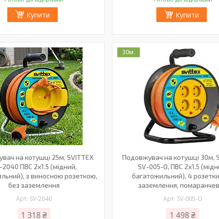
Купити
Купити
30м.
вач на котушці 25м, SVITTEX
Подовжувач на котушці 30м, 
-2040 ПВС 2х1.5 (мідний,
SV-005-О, ПВС 2х1.5 (мідн
льний), з виносною розеткою,
багатожильний), 4 розетки
без заземлення
заземлення, помаранче
SV-2040
SV-005-O
1 318 ₴
1 498 ₴