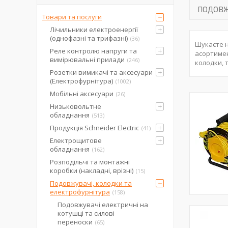
ПОДОВЖ
Товари та послуги
Лічильники електроенергії
(однофазні та трифазні)
36
Шукаєте н
Реле контролю напруги та
асортиме
вимірювальні прилади
246
колодки, 
Розетки вимикачі та аксесуари
(Електрофурнітура)
1002
Мобільні аксесуари
26
Низьковольтне
обладнання
513
Продукція Schneider Electric
41
Електрощитове
обладнання
162
Розподільчі та монтажні
коробки (накладні, врізні)
15
Подовжувачі, колодки та
електрофурнітура
158
Подовжувачі електричні на
котушці та силові
переноски
65