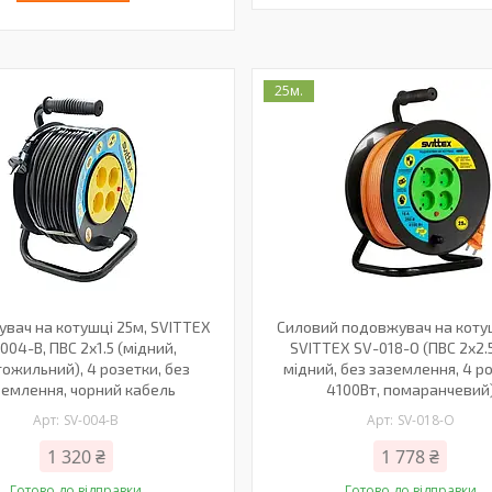
25м.
вач на котушці 25м, SVITTEX
Силовий подовжувач на коту
004-B, ПВС 2х1.5 (мідний,
SVITTEX SV-018-О (ПВС 2х2.
ожильний), 4 розетки, без
мідний, без заземлення, 4 р
землення, чорний кабель
4100Вт, помаранчевий
SV-004-В
SV-018-О
1 320 ₴
1 778 ₴
Готово до відправки
Готово до відправки