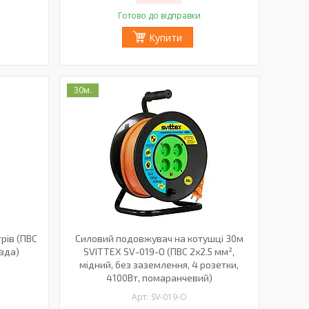
Готово до відправки
Купити
30м.
рів (ПВС
Силовий подовжувач на котушці 30м
ізда)
SVITTEX SV-019-О (ПВС 2х2.5 мм²,
мідний, без заземлення, 4 розетки,
4100Вт, помаранчевий)
SV-019-О