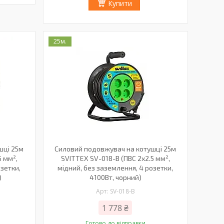
Купити
25м.
шці 25м
Силовий подовжувач на котушці 25м
5 мм²,
SVITTEX SV-018-B (ПВС 2х2.5 мм²,
озетки,
мідний, без заземлення, 4 розетки,
)
4100Вт, чорний)
SV-018-B
1 778 ₴
Готово до відправки