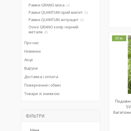
Рамки GRANO мока
5
Рамки QUANTUM сірий магніт
5
Рамки QUANTUM антрацит
5
Ovivo GRANO колір чорний
металік
8
30 м.
Про нас
Новинки
Акції
Відгуки
Доставка і оплата
Повернення і обмін
Товари зі знижкою
Подовжу
SV
багатожи
ФІЛЬТРИ
Ціна