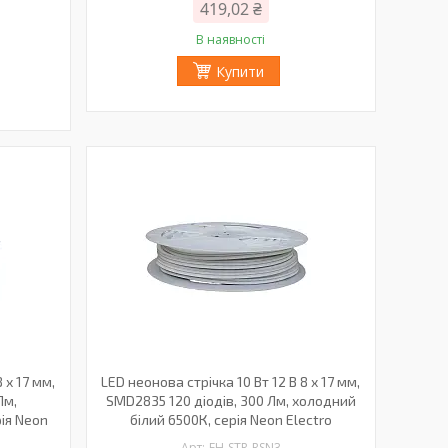
419,02 ₴
В наявності
Купити
 х 17 мм,
LED неонова стрічка 10 Вт 12 В 8 х 17 мм,
Лм,
SMD2835 120 діодів, 300 Лм, холодний
ія Neon
білий 6500К, серія Neon Electro
EH-STR-RSN3