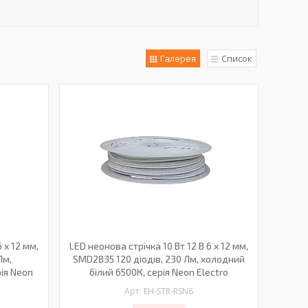
Галерея
Список
 х 12 мм,
LED неонова стрічка 10 Вт 12 В 6 х 12 мм,
Лм,
SMD2835 120 діодів, 230 Лм, холодний
ія Neon
білий 6500К, серія Neon Electro
EH-STR-RSN6