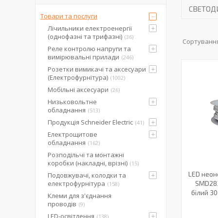
СВЕТОД
Товари та послуги
Лічильники електроенергії
(однофазні та трифазні)
36
Реле контролю напруги та
вимірювальні прилади
246
Розетки вимикачі та аксесуари
(Електрофурнітура)
1002
Мобільні аксесуари
26
Низьковольтне
обладнання
513
Продукція Schneider Electric
41
Електрощитове
обладнання
162
Розподільчі та монтажні
коробки (накладні, врізні)
15
LED неоно
Подовжувачі, колодки та
електрофурнітура
SMD283
158
білий 30
Клеми для з'єднання
проводів
9
LED-освітлення
138