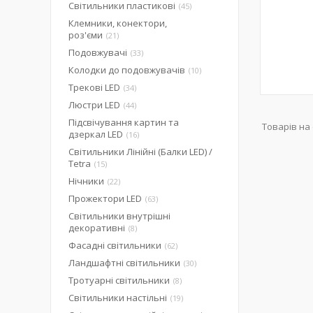
Світильники пластикові
45
Клемники, конектори,
роз'єми
21
Подовжувачі
33
Колодки до подовжувачів
10
Трекові LED
34
Люстри LED
44
Підсвічування картин та
дзеркал LED
16
Світильники Лінійні (Балки LED) /
Tetra
15
Нічники
22
Прожектори LED
63
Світильники внутрішні
декоративні
8
Фасадні світильники
62
Ландшафтні світильники
30
Тротуарні світильники
8
Світильники настільні
19