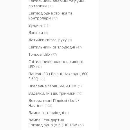
Світильники аварійні та ручні
ліхтарики
33
Світлодіодна стрічка та
контролери
77
Вуличні
19
Дзвінки
6
Датчики світла, руху
9
Світильники світлодіодні
47
Точкові LED
77
Світильники вологозахищені
LED
42
Панелі LED ( Врізні, Накладні, 600
* 600)
95
Нкаладна серія EVA, ATOM
12
Виделки, гнізда, трійники
10
Декоративні Підвісні / Loft /
Настінні
108
Лампи світлодіодні
1
Лампа Стандартна
Світлодіодна (А-60) 10-18W
22