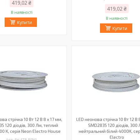
419,02 ₴
419,02 ₴
В наявності
В наявності
Купити
Купити
ва стрічка 10 Вт 12 В 8 х 17 мм,
LED неонова стрічка 10 Вт 12 В 8
5 120 діодів, 300 Лм, теплий
SMD2835 120 діодів, 300 
00 K, серія Neon Electro House
нейтральний білий 4000К, сер
Electro
EH-STR-RSN1