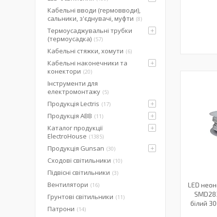
Кабельні вводи (гермовводи),
сальники, з'єднувачі, муфти
8
Термоусаджувальні трубки
(термоусадка)
57
Кабельні стяжки, хомути
6
Кабельні наконечники та
конектори
20
Інструменти для
електромонтажу
5
Продукція Lectris
17
Продукція ABB
11
Каталог продукції
ElectroHouse
1385
Продукція Gunsan
30
Сходові світильники
10
Підвісні світильники
3
Вентилятори
LED неоно
16
SMD283
Грунтові світильники
11
білий 30
Патрони
14