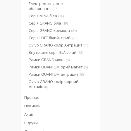
Електромонтажне
обладнання
25
Серія MINA біла
26
Серія GRANO біла
19
Серія GRANO кремова
24
Серія LOFT білий+сірий
23
Ovivo GRANO колір Антрацит
16
Внутрішня серія ELA білий
18
Рамки GRANO мока
5
Рамки QUANTUM сірий магніт
5
Рамки QUANTUM антрацит
5
Ovivo GRANO колір чорний
металік
8
Про нас
Новинки
Акції
Відгуки