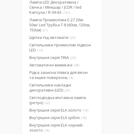
Лампа LED Декоративна /
Свічка / Мінішар / JCDR / led
Капсула / R-39-63
141
Лампа Промислова Е-27 20w-
50w/ Led Трубка Т-8 (60см, 120см,
150см)
21
Щитки під автомати
20
Світильники промислові підвісні
LED
15
Внутрішня серія TINA
24
Автоматичні вимикачі
38
Рідка захисна плівка для вікон
та інших поверхонь
4
Світильники накладні
декоративні (LED)
20
Світлодіодна вінтажна лампа
(ретро)
52
Внутрішня серія ELA золото
18
Внутрішня серія ELA срібло
18
Внутрішня серія ELA чорний-
золото
18